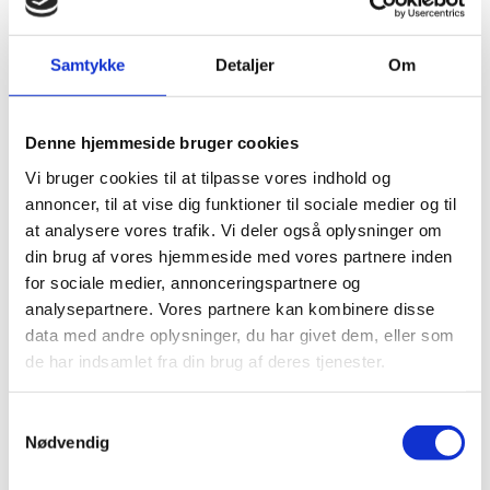
inden for både dansk og international forskning gerne
med erfaring fra erhvervslivet.
Bestyrelsesmedlemmerne, herunder forpersonen, kan
Samtykke
Detaljer
Om
ikke samtidig sidde i Danmarks Forsknings- og
Innovationspolitiske Råd, bestyrelsen for Danmarks
Grundforskningsfond, bestyrelsen for Danmarks
Denne hjemmeside bruger cookies
Innovationsfond, udvalg under Danmarks Frie
Vi bruger cookies til at tilpasse vores indhold og
Forskningsfond eller udvalg under Danmarks
Innovationsfond med bevillingskompetence.
annoncer, til at vise dig funktioner til sociale medier og til
at analysere vores trafik. Vi deler også oplysninger om
din brug af vores hjemmeside med vores partnere inden
Ligestilling
for sociale medier, annonceringspartnere og
analysepartnere. Vores partnere kan kombinere disse
Uddannelses- og forskningsministerens udpegning af
medlemmer af Danmarks Frie Forskningsfonds
data med andre oplysninger, du har givet dem, eller som
bestyrelse er omfattet af bestemmelserne om
de har indsamlet fra din brug af deres tjenester.
offentlige udvalg, kommissioner og lignende i lov om
ligestilling af kvinder og mænd.
S
Uddannelses- og Forskningsstyrelsen anmoder om, at
Nødvendig
a
der indsendes forslag af både kvinder og mænd til
m
bestyrelsen.