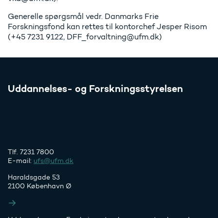
Generelle spørgsmål vedr. Danmarks Frie
Forskningsfond kan rettes til kontorchef Jesper Risom
(+45 7231 9122, DFF_forvaltning@ufm.dk)
Uddannelses- og Forskningsstyrelsen
Tlf. 7231 7800
E-mail:
ufs@ufm.dk
Haraldsgade 53
2100 København Ø
Styrelsens EAN- og CVR-numre