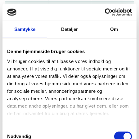
Rejuvenation
and Anti-Aging
Mechanisms for
Farshid Naseri
REVIVE
Vitalizing Next-
Samtykke
Detaljer
Om
Generation
Electric Vehicle
Batteries
Denne hjemmeside bruger cookies
Vi bruger cookies til at tilpasse vores indhold og
annoncer, til at vise dig funktioner til sociale medier og til
at analysere vores trafik. Vi deler også oplysninger om
Om bevillingsmodtageren fra
din brug af vores hjemmeside med vores partnere inden
for sociale medier, annonceringspartnere og
Aarhus Universitet
analysepartnere. Vores partnere kan kombinere disse
data med andre oplysninger, du har givet dem, eller som
Navn
Akronym
Projekt
de har indsamlet fra din brug af deres tjenester.
Blending
Realities for
S
Interaction
Nødvendig
a
Jens Emil Sloth