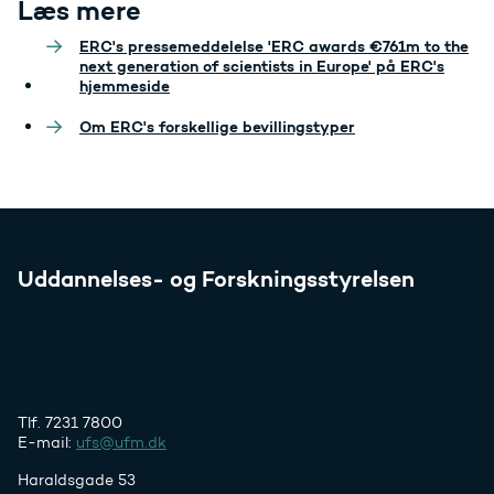
Læs mere
ERC's pressemeddelelse 'ERC awards €761m to the
next generation of scientists in Europe' på ERC's
hjemmeside
Om ERC's forskellige bevillingstyper
Uddannelses- og Forskningsstyrelsen
Tlf. 7231 7800
E-mail:
ufs@ufm.dk
Haraldsgade 53