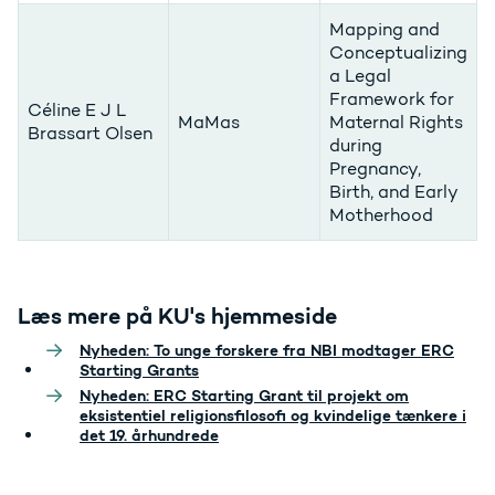
Mapping and
Conceptualizing
a Legal
Framework for
Céline E J L
MaMas
Maternal Rights
Brassart Olsen
during
Pregnancy,
Birth, and Early
Motherhood
Læs mere på KU's hjemmeside
Nyheden: To unge forskere fra NBI modtager ERC
Starting Grants
Nyheden: ERC Starting Grant til projekt om
eksistentiel religionsfilosofi og kvindelige tænkere i
det 19. århundrede