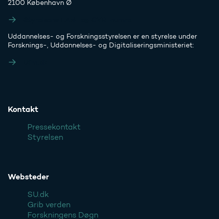
2100 København Ø
Styrelsens EAN- og CVR-numre
Uddannelses- og Forskningsstyrelsen er en styrelse under
Forsknings-, Uddannelses- og Digitaliseringsministeriet:
Ufm.dk
Kontakt
Pressekontakt
Styrelsen
Websteder
SU.dk
Grib verden
Forskningens Døgn