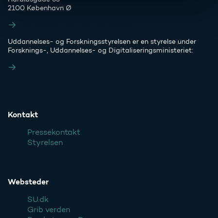
2100 København Ø
Styrelsens EAN- og CVR-numre
Uddannelses- og Forskningsstyrelsen er en styrelse under
Forsknings-, Uddannelses- og Digitaliseringsministeriet:
Ufm.dk
Kontakt
Pressekontakt
Styrelsen
Websteder
SU.dk
Grib verden