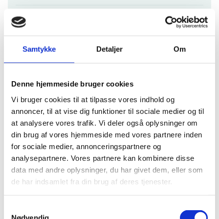
2021
2020
Samtykke
Detaljer
Om
2019
Denne hjemmeside bruger cookies
2018
Vi bruger cookies til at tilpasse vores indhold og
annoncer, til at vise dig funktioner til sociale medier og til
2017
at analysere vores trafik. Vi deler også oplysninger om
din brug af vores hjemmeside med vores partnere inden
2016
for sociale medier, annonceringspartnere og
analysepartnere. Vores partnere kan kombinere disse
data med andre oplysninger, du har givet dem, eller som
2015
de har indsamlet fra din brug af deres tjenester.
De fleste arrangementer foregår på landets skoler og
gymnasier og er forbeholdt eleverne. Der er dog også
S
arrangementer på universiteter, biblioteker og museer,
Nødvendig