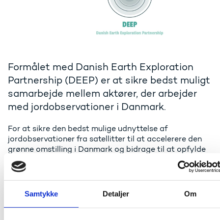
Formålet med Danish Earth Exploration
Partnership (DEEP) er at sikre bedst muligt
samarbejde mellem aktører, der arbejder
med jordobservationer i Danmark.
For at sikre den bedst mulige udnyttelse af
jordobservationer fra satellitter til at accelerere den
grønne omstilling i Danmark og bidrage til at opfylde
de ambitiøse klimamål, er syv danske universiteter,
otte offentlige myndigheder og tre GTS-institutter
gået sammen med en række teknologiske
virksomheder og Danmarks miljøteknologiklynge
Samtykke
Detaljer
Om
(CLEAN) om at danne Danish Earth Exploration
Partnership (DEEP). Formålet med DEEP er bl.a. at