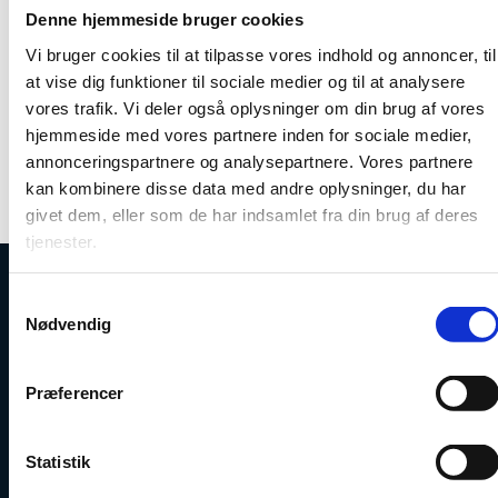
sikre bedst muligt samarbejde mellem aktører, der
Denne hjemmeside bruger cookies
arbejder med jordobservationer i Danmark og at
bidrage til en langsigtet strategi inden for brugen af
Vi bruger cookies til at tilpasse vores indhold og annoncer, til
jordobservationer i Danmark.
at vise dig funktioner til sociale medier og til at analysere
vores trafik. Vi deler også oplysninger om din brug af vores
DEEP er åbent for alle, der går ind for partnerskabes
hjemmeside med vores partnere inden for sociale medier,
formål.
annonceringspartnere og analysepartnere. Vores partnere
Mere information kan findes på Aarhus Universitets
kan kombinere disse data med andre oplysninger, du har
hjemmeside
givet dem, eller som de har indsamlet fra din brug af deres
tjenester.
S
Uddannelses- og Forskningsstyrelsen
Nødvendig
a
m
t
Præferencer
y
k
Tlf. 7231 7800
k
Statistik
E-mail:
ufs@ufm.dk
e