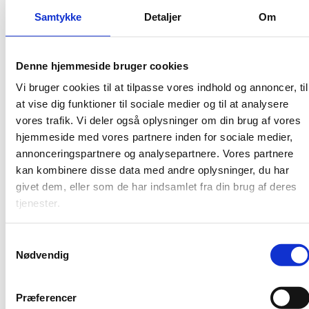
i vejgodstransporten
Samtykke
Detaljer
Om
Projektet bygges op med fokus på vejgodstransport,
som kan levere store grønne gevinster gennem
effektiviseringer og sikre dansk konkurrenceevne.
Denne hjemmeside bruger cookies
Forskningen estimerer, at transportbranchen kan
reducere sine reduktioner med op til 30% gennem en
Vi bruger cookies til at tilpasse vores indhold og annoncer, til
datadreven tilgang og forbedre deres effektivitet i
at vise dig funktioner til sociale medier og til at analysere
værdikæderne med op imod 50% og hermed styrke sin
vores trafik. Vi deler også oplysninger om din brug af vores
konkurrenceposition over for globale spillere.
hjemmeside med vores partnere inden for sociale medier,
annonceringspartnere og analysepartnere. Vores partnere
Transportbranchen er en betydelig bidragsyder til den
kan kombinere disse data med andre oplysninger, du har
danske CO2 udledning. Hele 47% af erhvervslivets og
6% af Danmarks totale udledninger stammer fra
givet dem, eller som de har indsamlet fra din brug af deres
vejgodstransporten. Der er derfor al mulig grund til at
tjenester.
sikre, at også transportbranchen bidrager til at nå
Danmarks mål om reduktion af CO2 udledningerne
S
med 70% i 2030. Parallelt med den forventede
Nødvendig
elektrificering af køretøjsflåden åbner der sig i disse år
a
nye muligheder for at kunne stedfæste en genstand i
m
bevægelse med meget stor nøjagtighed og dele
t
Præferencer
placeringen i realtid og hermed kunne optimere
y