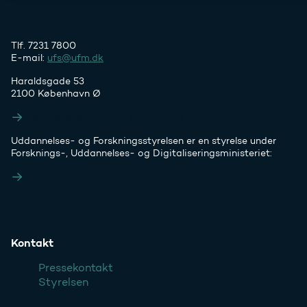
Tlf. 7231 7800
E-mail:
ufs@ufm.dk
Haraldsgade 53
2100 København Ø
Styrelsens EAN- og CVR-numre
Uddannelses- og Forskningsstyrelsen er en styrelse under
Forsknings-, Uddannelses- og Digitaliseringsministeriet:
Ufm.dk
Kontakt
Pressekontakt
Styrelsen