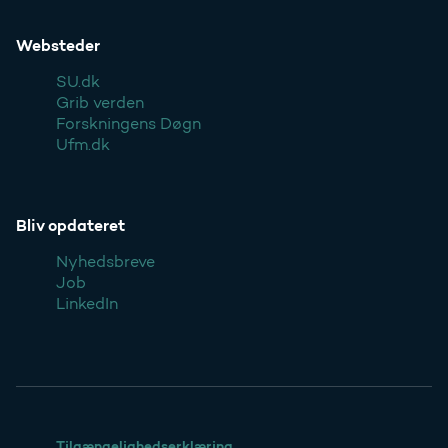
Websteder
SU.dk
Grib verden
Forskningens Døgn
Ufm.dk
Bliv opdateret
Nyhedsbreve
Job
LinkedIn
Tilgængelighedserklæring