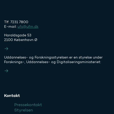
Tlf. 7231 7800
E-mail:
ufs@ufm.dk
Haraldsgade 53
2100 København Ø
Styrelsens EAN- og CVR-numre
Uddannelses- og Forskningsstyrelsen er en styrelse under
Forsknings-, Uddannelses- og Digitaliseringsministeriet:
Ufm.dk
Kontakt
Pressekontakt
Styrelsen