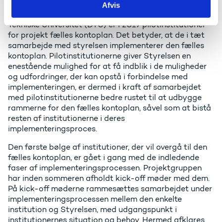
Afvis
Københavns Professionshøjskole (KP) og Danmarks
Tekniske Universitet (DTU) er i 2019 pilotinstitutioner
for projekt fælles kontoplan. Det betyder, at de i tæt
samarbejde med styrelsen implementerer den fælles
kontoplan. Pilotinstitutionerne giver Styrelsen en
enestående mulighed for at få indblik i de muligheder
og udfordringer, der kan opstå i forbindelse med
implementeringen, er dermed i kraft af samarbejdet
med pilotinstitutionerne bedre rustet til at udbygge
rammerne for den fælles kontoplan, såvel som at bistå
resten af institutionerne i deres
implementeringsproces.
Den første bølge af institutioner, der vil overgå til den
fælles kontoplan, er gået i gang med de indledende
faser af implementeringsprocessen. Projektgruppen
har inden sommeren afholdt kick-off møder med dem.
På kick-off møderne rammesættes samarbejdet under
implementeringsprocessen mellem den enkelte
institution og Styrelsen, med udgangspunkt i
institutionernes situation og behov. Hermed afklares