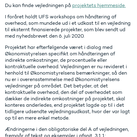
Du kan finde vejledningen på
projektets hjemmeside.
I foråret holdt UFS workshops om håndtering af
overhead, som mundede ud i et udkast til en vejledning
til eksternt finansierede projekter, som blev sendt ud
med nyhedsbrevet den 6. juli 2020.
Projektet har efterfølgende været i dialog med
Økonomistyrelsen specifikt om håndteringen af
indirekte omkostninger, de procentuelle eller
kontraktuelle overhead. Vejledningen er nu revideret i
henhold til Økonomistyrelsens bemærkninger, så den
nu er i overensstemmelse med Økonomistyrelsens
vejledninger på området. Det betyder, at det
kontraktuelle overhead, den del af overheadet som
dækker de indirekte omkostninger på projektet, skal
konteres anderledes, end projektet lagde op til i det
tidligere udsendte vejledningsudkast, hvor der var lagt
op til en mere enkel metode.
Ændringerne i den obligatoriske del A af vejledningen,
fremgår af tekst og eksempler i afsnit 3.1.1: