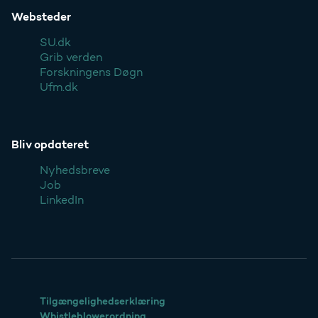
Websteder
SU.dk
Grib verden
Forskningens Døgn
Ufm.dk
Bliv opdateret
Nyhedsbreve
Job
LinkedIn
Tilgængelighedserklæring
Whistleblowerordning