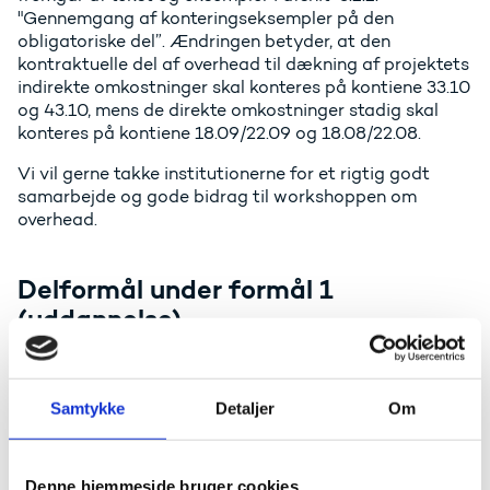
"Gennemgang af konteringseksempler på den
obligatoriske del”. Ændringen betyder, at den
kontraktuelle del af overhead til dækning af projektets
indirekte omkostninger skal konteres på kontiene 33.10
og 43.10, mens de direkte omkostninger stadig skal
konteres på kontiene 18.09/22.09 og 18.08/22.08.
Vi vil gerne takke institutionerne for et rigtig godt
samarbejde og gode bidrag til workshoppen om
overhead.
Delformål under formål 1
(uddannelse)
CØSA-bro
Styrelsen har publiceret en bro mellem CØSA-
Samtykke
Detaljer
Om
formålskoder og Uddannelsesregistrets
uddannelseskoder (de nye delformål), som
erhvervsakademier og professionshøjskoler kan drage
nytte af i opsætningen af deres registreringsramme.
Denne hjemmeside bruger cookies