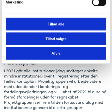
I kapitel 2 om art af i konterings- og
Marketing
a
fordelingsvejledningen er det tilføjet, at: "Den del af
l
indtægten fra kommuners betaling for uddannelse
g
under lov om en aktiv beskæftigelsesindsats
(rekvirenter), som svarer til deltagerbetaling, skal
Tillad alle
konteres på 13.11. Den del af indtægten, der svarer til
taxametertilskuddet, skal konteres på 11.10.”
Tillad valgte
Du kan se ændringer til kommende udgaver af
konterings- og fordelingsvejledningen her
Afvis
I det nye år
I 2021 går alle institutioner (dog undtaget enkelte
mindre institutioner) over til registrering efter den
fælles kontoplan. Projektgruppen vil arbejde videre
med udeståender i konterings- og
fordelingsvejledningen, og vil i løbet af 2021 bl.a. se på
formålsfordelinger uden for regnskabet.
Projektgruppen ser frem til den fortsatte dialog med
institutionerne gennem bl.a. erfa-grupper.