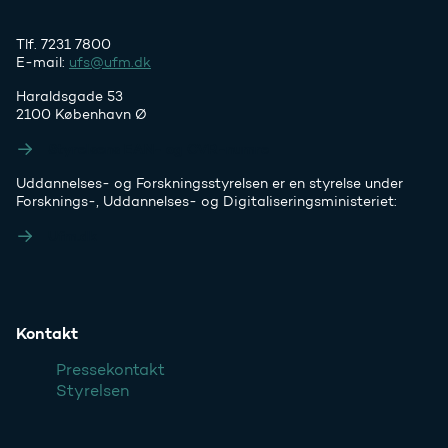
Tlf. 7231 7800
E-mail:
ufs@ufm.dk
Haraldsgade 53
2100 København Ø
Styrelsens EAN- og CVR-numre
Uddannelses- og Forskningsstyrelsen er en styrelse under
Forsknings-, Uddannelses- og Digitaliseringsministeriet:
Ufm.dk
Kontakt
Pressekontakt
Styrelsen