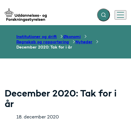
Fold søgefelt ud
Menu
Gå til forsiden
Institutioner og drift
Økonomi
Regnskab og rapportering
Nyheder
December 2020: Tak for i år
December 2020: Tak for i
år
18. december 2020