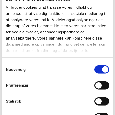
Vi bruger cookies til at tilpasse vores indhold og
Broen findes på
projektets hjemmeside.
annoncer, til at vise dig funktioner til sociale medier og til
at analysere vores trafik. Vi deler også oplysninger om
Ændringer til KFV 2022
din brug af vores hjemmeside med vores partnere inden
for sociale medier, annonceringspartnere og
Oprettelse af konti til køb og salg af varer
analysepartnere. Vores partnere kan kombinere disse
og tjenesteydelser mellem
data med andre oplysninger, du har givet dem, eller som
statsfinansierede selvejende institutioner
de har indsamlet fra din brug af deres tjenester.
Kontiene 12.13 og 17.13 er nu oprettet i statens
kontoplan. Kontiene skal anvendes til køb og salg af
S
varer og tjenesteydelser mellem statsfinansierede
Nødvendig
a
selvejende institutioner, f.eks. udlagt undervisning,
administrative fællesskaber og andre leverancer
m
mellem de videregående uddannelsesinstitutioner.
t
Præferencer
Kontiene er beskrevet i Økonomisk Administrativ
y
Vejledning (ØAV) på
Økonomistyrelsens hjemmeside.
k
k
Statistik
Deltagerbetaling
e
v