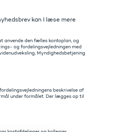
e nyhedsbrev kan I læse mere
at anvende den fælles kontoplan, og
ings- og fordelingsvejledningen med
og videnudveksling, Myndighedsbetjening
fordelingsvejledningens beskrivelse af
ormål under formålet. Der lægges op til
ar kostafdelinger og kollegier.