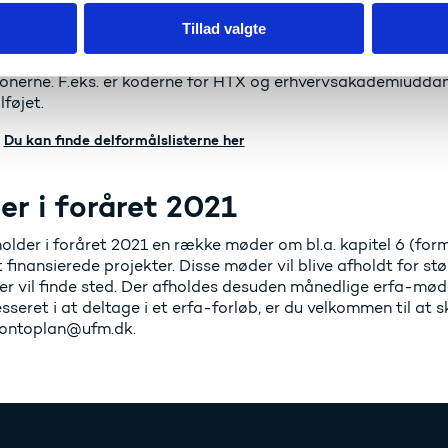
terede delformålslister til fo
Tillad valgte
ålslisterne til ordinære uddannelser samt efter- og videreu
 på projektets hjemmeside. Listerne er bl.a. opdateret med u
tionerne. F.eks. er koderne for HTX og erhvervsakademiudda
lføjet.
Du kan finde delformålslisterne her
r i foråret 2021
older i foråret 2021 en række møder om bl.a. kapitel 6 (for
 finansierede projekter. Disse møder vil blive afholdt for st
er vil finde sted. Der afholdes desuden månedlige erfa-møder
esseret i at deltage i et erfa-forløb, er du velkommen til at sk
kontoplan@ufm.dk.