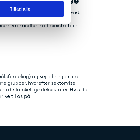
rmål 1: Uddannelse
Tillad alle
ddannelse findes nu i en opdateret
dgangspunkt i input fra
nnelsen i sundhedsadministration
målsfordeling) og vejledningen om
ørre grupper, hvorefter sektorvise
 i de forskellige delsektorer. Hvis du
rive til os på