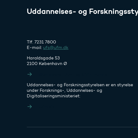
Uddannelses- og Forskningssty
Tlf. 7231 7800
E-mail:
ufs@ufm.dk
Haraldsgade 53
2100 København Ø
Styrelsens EAN- og CVR-numre
Uddannelses- og Forskningsstyrelsen er en styrelse
under Forsknings-, Uddannelses- og
Digitaliseringsministeriet:
Ufm.dk