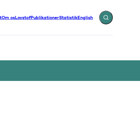
t
Om os
Lovstof
Publikationer
Statistik
English
Fold søgefelt ud
illinger - Flere links