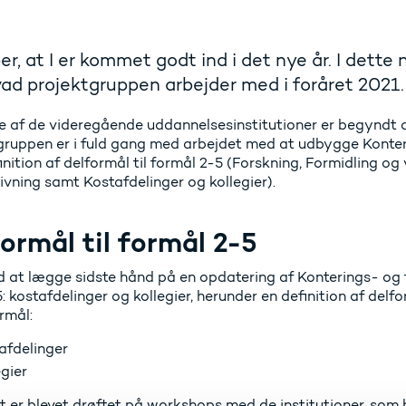
er, at I er kommet godt ind i det nye år. I dett
ad projektgruppen arbejder med i foråret 2021.
te af de videregående uddannelsesinstitutioner er begyndt 
gruppen er i fuld gang med arbejdet med at udbygge Konter
finition af delformål til formål 2-5 (Forskning, Formidling 
ivning samt Kostafdelinger og kollegier).
ormål til formål 2-5
ed at lægge sidste hånd på en opdatering af Konterings- og 
: kostafdelinger og kollegier, herunder en definition af delf
rmål:
afdelinger
egier
t er blevet drøftet på workshops med de institutioner, som h