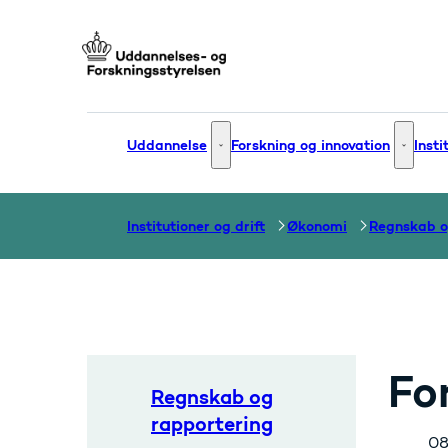
Gå til forsiden
Uddannelse
Forskning og innovation
Insti
Uddannelse - Flere links
Forsknin
Institutioner og drift
Økonomi
Regnskab o
Fo
Regnskab og
rapportering
08