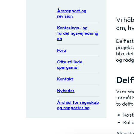
Årsrapport og
revision
Vi håb
om, hv
Konterings- og
fordelingsvejledning
en
De fles
projekt
Fora
bl.a. de
og rådg
Ofte stillede
spørgsmål
Delf
Kontakt
Nyheder
Vi er v
formål 5
Årshjul for regnskab
to delfo
og rapportering
Kost
Koll
Afsnitte