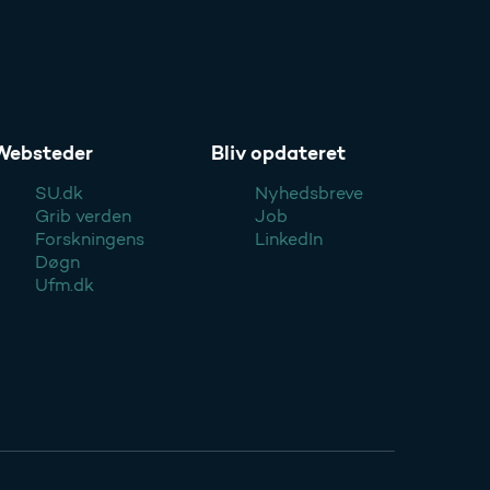
Websteder
Bliv opdateret
SU.dk
Nyhedsbreve
Grib verden
Job
Forskningens
LinkedIn
Døgn
Ufm.dk