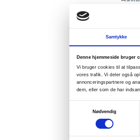
Projektg
skabe sa
afdæknin
Vi forve
Samtykke
fordeli
Denne hjemmeside bruger c
SPS
Vi bruger cookies til at tilpas
vores trafik. Vi deler også 
Projekt
umiddelb
annonceringspartnere og anal
men vi ø
dem, eller som de har indsaml
SPS vil 
S
institut
Nødvendig
a
faellesk
m
gruppe.
t
y