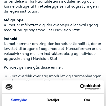
anvendelse af funktionalite­ten i modulerne, og du vil
kunne bidrage til tilrettelæggelsen af sagsstyringen i
din egen institution.
Målgruppe
Kurset er målrettet dig, der overvejer eller skal i gang
med at bruge sagsmodulet i Navision Stat.
Indhold
Kurset kommer omkring den kernefunktionalitet, der er
knyttet til brugen af sagsmodulet. Kursusformen er en
vekselvirkning mellem instruktøroplæg og individuel
opgaveløsning i Navision Stat.
Konkret gennemgås disse emner:
Kort overblik over sagsmodulet og sammenhængen
til øvrige Navision Stat moduler
Oprettelse af sager og sagsopgaver
Automatisk oprettelse af aliaskonteringskoder med
afsæt i sager
Samtykke
Detaljer
Om
Oprettelse af ressourcer, herunder styring af kost-