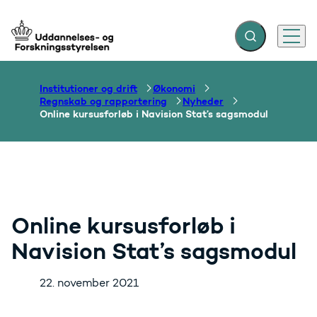
Fold søgefelt ud
Menu
Gå til forsiden
Institutioner og drift
Økonomi
Regnskab og rapportering
Nyheder
Online kursusforløb i Navision Stat’s sagsmodul
Online kursusforløb i
Navision Stat’s sagsmodul
22. november 2021