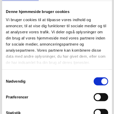
og salgspriser på ressourcer
Budgettering på sager (timer og drift,
Denne hjemmeside bruger cookies
budgetversionering, budgetkladde og Excel-
Vi bruger cookies til at tilpasse vores indhold og
integration)
annoncer, til at vise dig funktioner til sociale medier og til
Bogføring af poster i sagsmodulet
at analysere vores trafik. Vi deler også oplysninger om
Opkrævning fra sager gennem salgsfakturering
din brug af vores hjemmeside med vores partnere inden
Bevillingsstyringsfunktionaliteten i Navision Stat
for sociale medier, annonceringspartnere og
med henblik på automatisk beregning og bogføring
af medfinansiering, overhead og periodiseret
analysepartnere. Vores partnere kan kombinere disse
indtægt
data med andre oplysninger, du har givet dem, eller som
Orientering om uddata i tilknytning til sags- og
de har indsamlet fra din brug af deres tjenester.
ressourcestyringsmodulerne i LDV
Dato og tidspunkter
S
Nødvendig
Kursusforløbet består af 3 sessioner à 2 timer
a
m
t
Dato
Præferencer
Kursusdel
Tid
y
k
29. november
k
Statistik