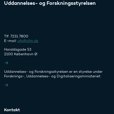
Uddannelses- og Forskningsstyrelsen
Tlf. 7231 7800
E-mail:
ufs@ufm.dk
Haraldsgade 53
2100 København Ø
Styrelsens EAN- og CVR-numre
Uddannelses- og Forskningsstyrelsen er en styrelse under
Forsknings-, Uddannelses- og Digitaliseringsministeriet:
Ufm.dk
Kontakt