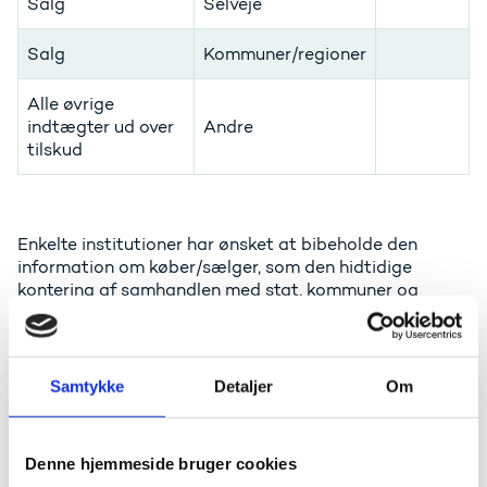
Salg
Selveje
Salg
Kommuner/regioner
Alle øvrige
indtægter ud over
Andre
tilskud
Enkelte institutioner har ønsket at bibeholde den
information om køber/sælger, som den hidtidige
kontering af samhandlen med stat, kommuner og
andre selvejere har givet, i artskontoplanen. Vi foreslår,
at man i givet fald anvender den frie specifikation.
Styrelsen kan kontaktes, hvis institutionen ønsker
input til en praktisk løsning.
Samtykke
Detaljer
Om
Fordeling af indtægter
Denne hjemmeside bruger cookies