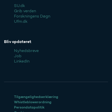
SU.dk
Grib verden
Forskningens Døgn
Ufm.dk
Bliv opdateret
Nyhedsbreve
Job
LinkedIn
Tilgængelighedserklæring
Whistleblowerordning
Persondatapolitik