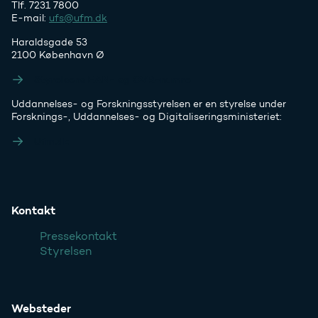
Tlf. 7231 7800
E-mail:
ufs@ufm.dk
Haraldsgade 53
2100 København Ø
Styrelsens EAN- og CVR-numre
Uddannelses- og Forskningsstyrelsen er en styrelse under
Forsknings-, Uddannelses- og Digitaliseringsministeriet:
Ufm.dk
Kontakt
Pressekontakt
Styrelsen
Websteder