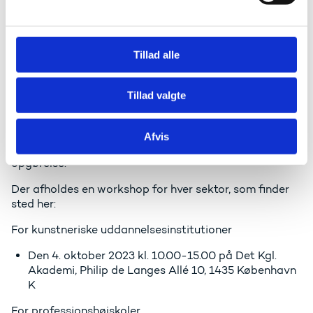
l
Invitation til workshop om delformål
g
Styrelsen har inviteret de videregående
Tillad alle
uddannelsesinstitutioner til workshops om opgørelse
af omkostninger på delformål – part II i efteråret 2023.
Formålet med workshopsene er at få et fælles og
Tillad valgte
tværgående blik på de delformålsdata for 2022
(pilotår), som institutionerne indberettede til styrelsen
den 2. juni 2023. Fokus er på at forbedre
Afvis
delformålsdata samt metoder frem mod næste års
opgørelse.
Der afholdes en workshop for hver sektor, som finder
sted her:
For kunstneriske uddannelsesinstitutioner
Den 4. oktober 2023 kl. 10.00-15.00 på Det Kgl.
Akademi, Philip de Langes Allé 10, 1435 København
K
For professionshøjskoler