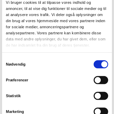
Vi bruger cookies til at tilpasse vores indhold og
Styrelsen vil i Konterings- og fordelingsvejledningen
annoncer, til at vise dig funktioner til sociale medier og til
for 2024 præcisere formålsfordelingen af de indtægter
som ikke er statstilskud fra UFS, og som dækker flere
at analysere vores trafik. Vi deler også oplysninger om
formål. Indtægterne findes eksempelvis på eksternt
din brug af vores hjemmeside med vores partnere inden
finansierede forskningsprojekter, hvor bevillingsgiver
for sociale medier, annonceringspartnere og
kan finansiere både faglige forskningsomkostninger
analysepartnere. Vores partnere kan kombinere disse
samt omkostninger på tværgående formål så som
data med andre oplysninger, du har givet dem, eller som
generelle fællesomkostninger og
de har indsamlet fra din brug af deres tjenester.
bygningsomkostninger.
På ERFA-møderne er der blandt andet lyttet til
S
institutionernes praksis for kontering af aktiviteten –
Nødvendig
a
samt holdning til en eventuel opdeling af kontering af
m
indtægterne på hvert sit formål.
t
Præferencer
Styrelsen vil på den baggrund præcise, at de samlede
y
indtægter konteres på det faglige formål (og således
k
ikke skal fordeles på faglige formål og fællesformål).
k
Statistik
Præciseringen vil fremgå af konterings- og
e
fordelingsvejledningen for 2024.
v
Marketing
a