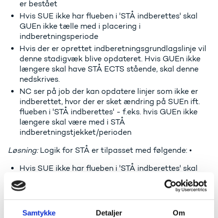
er bestået
Hvis SUE ikke har flueben i 'STÅ indberettes' skal
GUEn ikke tælle med i placering i
indberetningsperiode
Hvis der er oprettet indberetningsgrundlagslinje vil
denne stadigvæk blive opdateret. Hvis GUEn ikke
længere skal have STÅ ECTS stående, skal denne
nedskrives.
NC ser på job der kan opdatere linjer som ikke er
indberettet, hvor der er sket ændring på SUEn ift.
flueben i 'STÅ indberettes' - f.eks. hvis GUEn ikke
længere skal være med i STÅ
indberetningstjekket/perioden
Løsning:
Logik for STÅ er tilpasset med følgende: •
Hvis SUE ikke har flueben i 'STÅ indberettes' skal
GUEn ikke tælle med i tjekket om GUEr/semesteret
er bestået •
Hvis SUE ikke har flueben i 'STÅ indberettes' skal
GUEn ikke tælle med i placering i
Samtykke
Detaljer
Om