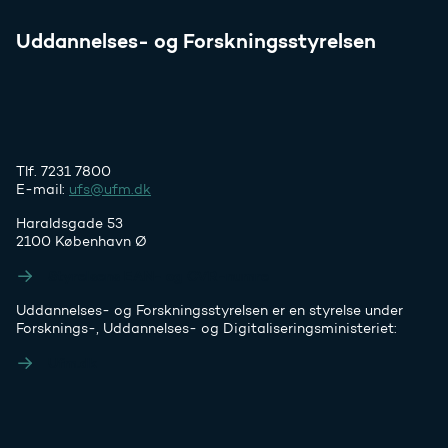
Uddannelses- og Forskningsstyrelsen
Tlf. 7231 7800
E-mail:
ufs@ufm.dk
Haraldsgade 53
2100 København Ø
Styrelsens EAN- og CVR-numre
Uddannelses- og Forskningsstyrelsen er en styrelse under
Forsknings-, Uddannelses- og Digitaliseringsministeriet:
Ufm.dk