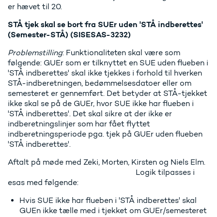
er hævet til 20.
STÅ tjek skal se bort fra SUEr uden 'STÅ indberettes'
(Semester-STÅ) (SISESAS-3232)
Problemstilling
: Funktionaliteten skal være som
følgende: GUEr som er tilknyttet en SUE uden flueben i
'STÅ indberettes' skal ikke tjekkes i forhold til hverken
STÅ-indberetningen, bedømmelsesdatoer eller om
semesteret er gennemført. Det betyder at STÅ-tjekket
ikke skal se på de GUEr, hvor SUE ikke har flueben i
'STÅ indberettes'. Det skal sikre at der ikke er
indberetningslinjer som har fået flyttet
indberetningsperiode pga. tjek på GUEr uden flueben
'STÅ indberettes'.
Aftalt på møde med Zeki, Morten, Kirsten og Niels Elm.
Logik tilpasses i
esas med følgende:
Hvis SUE ikke har flueben i 'STÅ indberettes' skal
GUEn ikke tælle med i tjekket om GUEr/semesteret