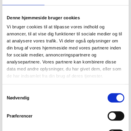
indberetningsperiode •
Hvis der er oprettet indberetningsgrundlagslinje vil
denne stadigvæk blive opdateret. Hvis GUEn ikke
Denne hjemmeside bruger cookies
længere skal have STÅ ECTS stående, skal denne
Vi bruger cookies til at tilpasse vores indhold og
nedskrives.
annoncer, til at vise dig funktioner til sociale medier og til
Indberetning af Optag fejler (SISESAS-3236)
at analysere vores trafik. Vi deler også oplysninger om
din brug af vores hjemmeside med vores partnere inden
Problemstilling:
Jobbet fejler med følgende fejlmelding:
for sociale medier, annonceringspartnere og
E6215: Plugin
'esas.Dynamics.Plugins.Dialog.PutInberetningsgrundla
analysepartnere. Vores partnere kan kombinere disse
gBasedOnDialog' threw an unexpected exception.
data med andre oplysninger, du har givet dem, eller som
de har indsamlet fra din brug af deres tjenester.
Løsning:
Splitte requests op i mindre batches.
Herunder scripts
S
Nødvendig
a
nemStudie: Bekræftelse på betinget studieplads
m
modtager bekræftelse på alm. studieplads (SISESAS-
1914)
t
Præferencer
y
Problemstilling:
Vi har en ansøger som er betinget
k
optaget, men som har modtaget en bekræftelse på en