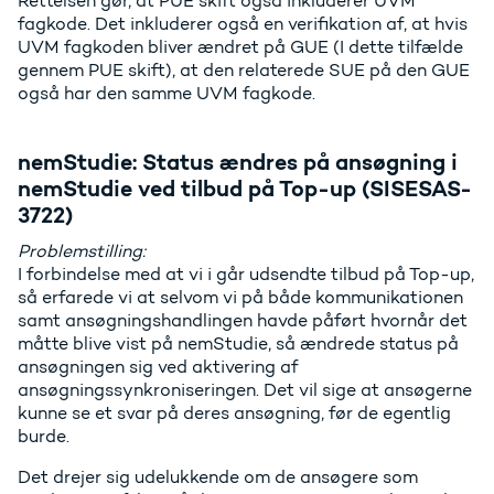
Rettelsen gør, at PUE skift også inkluderer UVM
fagkode. Det inkluderer også en verifikation af, at hvis
UVM fagkoden bliver ændret på GUE (I dette tilfælde
gennem PUE skift), at den relaterede SUE på den GUE
også har den samme UVM fagkode.
nemStudie: Status ændres på ansøgning i
nemStudie ved tilbud på Top-up (SISESAS-
3722)
Problemstilling:
I forbindelse med at vi i går udsendte tilbud på Top-up,
så erfarede vi at selvom vi på både kommunikationen
samt ansøgningshandlingen havde påført hvornår det
måtte blive vist på nemStudie, så ændrede status på
ansøgningen sig ved aktivering af
ansøgningssynkroniseringen. Det vil sige at ansøgerne
kunne se et svar på deres ansøgning, før de egentlig
burde.
Det drejer sig udelukkende om de ansøgere som