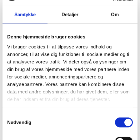
adgangsgrundlag (SISESAS-3769)
Samtykke
Detaljer
Om
Problemstilling:
Efter deployet i går, bliver alle felter vist ved
adgangsgrundlaget i ansøgningsentiteten – uanset
Denne hjemmeside bruger cookies
hvilket adgangsgrundlag man vælger. Det er ikke alle
felter der er relevante ved alle typer at
Vi bruger cookies til at tilpasse vores indhold og
adgangsgrundlag og derfor var der før forskel på,
annoncer, til at vise dig funktioner til sociale medier og til
hvilke felter der bliver vist. Det er meget forstyrrende
at analysere vores trafik. Vi deler også oplysninger om
at alle felter nu fremgår.
din brug af vores hjemmeside med vores partnere inden
Løsning:
for sociale medier, annonceringspartnere og
Ændret tilbage som det var før deploy.
analysepartnere. Vores partnere kan kombinere disse
data med andre oplysninger, du har givet dem, eller som
de har indsamlet fra din brug af deres tjenester.
nemStudie: Tillader automatisk
oversættelse i browsere (SISESAS-3770)
S
Problemstilling:
Nødvendig
a
Nemstudie tillader aktuelt at en browser automatisk
m
oversætter teksten.
t