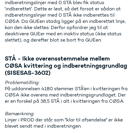
indberetningslinjer med 0 STÅ blev fik status
'indberettet'. Dette er løst, så det forsat er sådan at
indberetningslinjer med 0 STÅ ikke indberettes til
CØSA. Da GUEen stadig ligger på en indberettet linje,
kan den ikke slettes. Derfor opfordrer jeg til at
deaktivere GUEer med en inaktiv status (ikke status
slettet), og derefter blot se bort fra GUEen.
STÅ - Ikke overensstemmelse mellem
CØSA kvittering og indberetningsgrundlag
(SISESAS-3602)
Problemstilling:
På uddannelsen 4180 stemmer STÅ'en i kvitteringen fra
CØSA ikke overens med indberetningsgrundlaget. Der
er en forskel på 38,5 STÅ i alt i kvitteringen fra CØSA.
Bemærkning:
Linjer i PROD der står som "klar til afsendelse" er ikke
blevet sendt med i indberetningen.