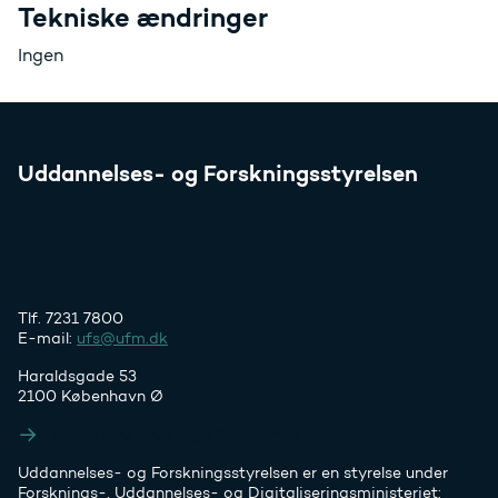
Tekniske ændringer
Ingen
Uddannelses- og Forskningsstyrelsen
Tlf. 7231 7800
E-mail:
ufs@ufm.dk
Haraldsgade 53
2100 København Ø
Styrelsens EAN- og CVR-numre
Uddannelses- og Forskningsstyrelsen er en styrelse under
Forsknings-, Uddannelses- og Digitaliseringsministeriet: