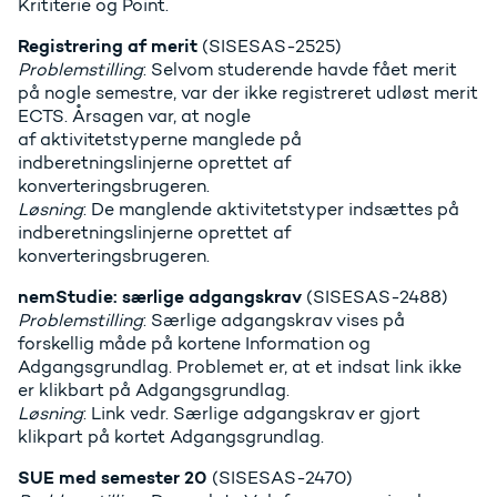
Krititerie og Point.
Registrering af merit
(SISESAS-2525)
Problemstilling
: Selvom studerende havde fået merit
på nogle semestre, var der ikke registreret udløst merit
ECTS. Årsagen var, at nogle
af aktivitetstyperne manglede på
indberetningslinjerne oprettet af
konverteringsbrugeren.
Løsning
: De manglende aktivitetstyper indsættes på
indberetningslinjerne oprettet af
konverteringsbrugeren.
nemStudie: særlige adgangskrav
(SISESAS-2488)
Problemstilling
: Særlige adgangskrav vises på
forskellig måde på kortene Information og
Adgangsgrundlag. Problemet er, at et indsat link ikke
er klikbart på Adgangsgrundlag.
Løsning
: Link vedr. Særlige adgangskrav er gjort
klikpart på kortet Adgangsgrundlag.
SUE med semester 20
(SISESAS-2470)