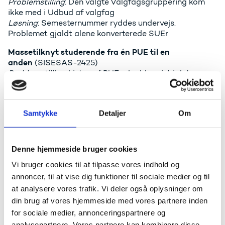
Problemstilling
: Den valgte Valgfagsgruppering kom
ikke med i Udbud af valgfag
Løsning
: Semesternummer ryddes undervejs.
Problemet gjaldt alene konverterede SUEr
Massetilknyt studerende fra én PUE til en
anden
(SISESAS-2425)
Problemstilling
: Listen af PUEr, der blev vist i det
primære vindue, blev filtreret, så kun fremtidige PUE
kunne ses.
Løsning
: Nu vises alle PUEr, også de ældre.
Samtykke
Detaljer
Om
STÅ-indberetning: Uoverensstemmelse mellem STÅ
på indberetningsgrundlagslinje og
SUE/GUE
(SISESAS-2122)
Denne hjemmeside bruger cookies
Problemstilling
: Indberetningsgrundlagslinje indeholder
Vi bruger cookies til at tilpasse vores indhold og
STÅ, selvom der ingen STÅ er på SUEn og GUEn.
Problemet var, at feltet STÅ indberettes havde skiftet
annoncer, til at vise dig funktioner til sociale medier og til
status undervejs.
at analysere vores trafik. Vi deler også oplysninger om
Løsning
: Indberetningslinjer bliver opdateret uanset og
din brug af vores hjemmeside med vores partnere inden
feltet STÅ indberettes er slået til eller fra.
for sociale medier, annonceringspartnere og
analysepartnere. Vores partnere kan kombinere disse