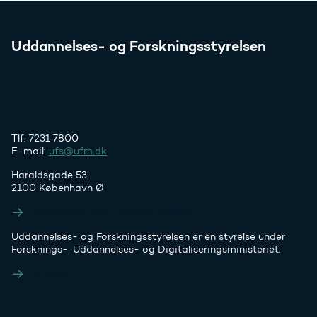
Uddannelses- og Forskningsstyrelsen
Tlf. 7231 7800
E-mail:
ufs@ufm.dk
Haraldsgade 53
2100 København Ø
Styrelsens EAN- og CVR-numre
Uddannelses- og Forskningsstyrelsen er en styrelse under
Forsknings-, Uddannelses- og Digitaliseringsministeriet:
Ufm.dk