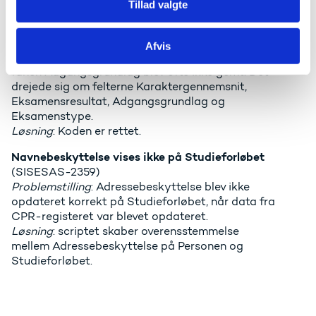
opdateringen af esas
Tillad valgte
nemStudie: Oplysninger bliver ikke gemt på fanen
Adgangsgrundlag
(SISESAS-2607)
Afvis
Problemstilling
: Oplysninger i ansøgningsvinduet under
fanen Adgangsgrundlag blev ofte ikke gemt. Det
drejede sig om felterne Karaktergennemsnit,
Eksamensresultat, Adgangsgrundlag og
Eksamenstype.
Løsning
: Koden er rettet.
Navnebeskyttelse vises ikke på Studieforløbet
(SISESAS-2359)
Problemstilling
: Adressebeskyttelse blev ikke
opdateret korrekt på Studieforløbet, når data fra
CPR-registeret var blevet opdateret.
Løsning
: scriptet skaber overensstemmelse
mellem Adressebeskyttelse ​på Personen og
Studieforløbet.