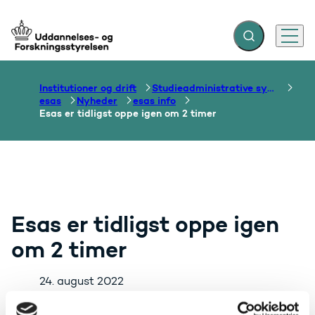
Fold søgefelt ud
Menu
Gå til forsiden
Institutioner og drift
Studieadministrative systemer
esas
Nyheder
esas info
Esas er tidligst oppe igen om 2 timer
Esas er tidligst oppe igen
om 2 timer
24. august 2022