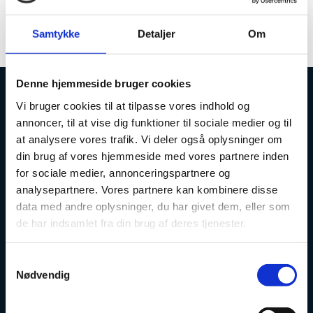
Vi arbejder stadig på højtryk og vender
tilbage lige så snart der er nyt.
Samtykke
Detaljer
Om
Denne hjemmeside bruger cookies
Vi bruger cookies til at tilpasse vores indhold og
Uddannelses- og Forskningsstyrelsen
annoncer, til at vise dig funktioner til sociale medier og til
at analysere vores trafik. Vi deler også oplysninger om
din brug af vores hjemmeside med vores partnere inden
for sociale medier, annonceringspartnere og
analysepartnere. Vores partnere kan kombinere disse
Tlf. 7231 7800
data med andre oplysninger, du har givet dem, eller som
E-mail:
ufs@ufm.dk
de har indsamlet fra din brug af deres tjenester.
Haraldsgade 53
2100 København Ø
S
Nødvendig
Styrelsens EAN- og CVR-numre
a
m
Uddannelses- og Forskningsstyrelsen er en styrelse under
t
Forsknings-, Uddannelses- og Digitaliseringsministeriet: