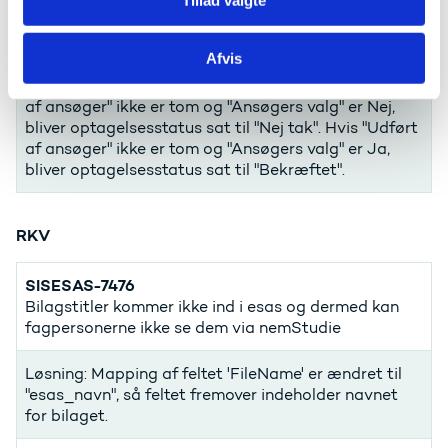
Optagelsesstatus får status sat på baggrund af
"Ansøgers valg" og "Udført af ansøger".
Afvis
Hvis "Udført af ansøger" er tom, bliver
Optagelsesstatus sat til "Ikke svaret". Hvis "Udført
af ansøger" ikke er tom og "Ansøgers valg" er Nej,
bliver optagelsesstatus sat til "Nej tak". Hvis "Udført
af ansøger" ikke er tom og "Ansøgers valg" er Ja,
bliver optagelsesstatus sat til "Bekræftet".
RKV
SISESAS-7476
Bilagstitler kommer ikke ind i esas og dermed kan
fagpersonerne ikke se dem via nemStudie
Løsning: Mapping af feltet 'FileName' er ændret til
"esas_navn", så feltet fremover indeholder navnet
for bilaget.