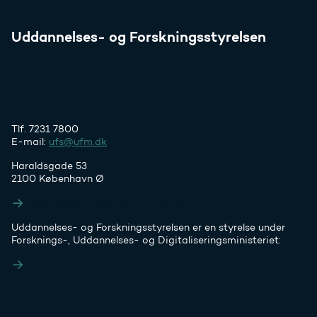
Uddannelses- og Forskningsstyrelsen
Tlf. 7231 7800
E-mail:
ufs@ufm.dk
Haraldsgade 53
2100 København Ø
Styrelsens EAN- og CVR-numre
Uddannelses- og Forskningsstyrelsen er en styrelse under
Forsknings-, Uddannelses- og Digitaliseringsministeriet:
Ufm.dk