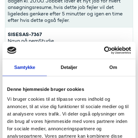
dagen kl. 20:00. Jobbet laver et nyt job for hvert
ansøgningsresume, hvis dette job fejler vil det
ligeledes genkøre efter 5 minutter og igen en time
efter hvis dette også fejler.
SISESAS-7367
Navn på nemStudie
Løsning:
Knappen "nemstudie eksempelvisning" er rettet så
Samtykke
Detaljer
Om
den fremover korrekt bruger tredjeparts kaldenavn.
Optagelse
Denne hjemmeside bruger cookies
Vi bruger cookies til at tilpasse vores indhold og
SISESAS-7387
annoncer, til at vise dig funktioner til sociale medier og til
Ansøger med specialisering oprettes med forkert
at analysere vores trafik. Vi deler også oplysninger om
AUDD kode og profil
din brug af vores hjemmeside med vores partnere inden
for sociale medier, annonceringspartnere og
Løsning:
analysepartnere. Vores partnere kan kombinere disse
Under oprettelse af studieforløb findes