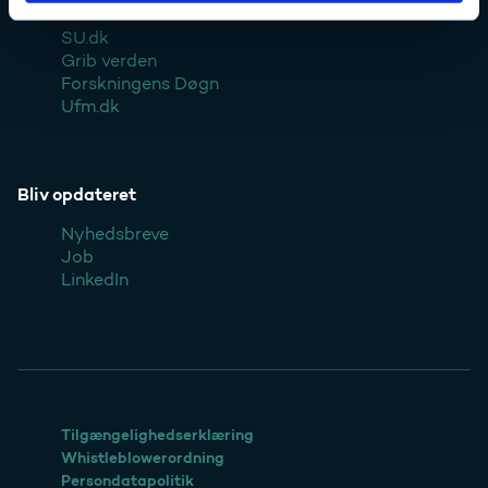
SU.dk
Grib verden
Forskningens Døgn
Ufm.dk
Bliv opdateret
Nyhedsbreve
Job
LinkedIn
Tilgængelighedserklæring
Whistleblowerordning
Persondatapolitik