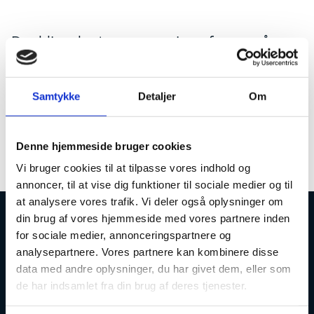
Der bliver lagt en ny version af esas på
præprod (PP).
Har du en sag i supporten, som har status ’Afventer
Samtykke
Detaljer
Om
verificering’, så kan du verificere en eventuel løsning
eller fejlrettelse på præprod (PP) fra tirsdag den 23-
08-2022.
Denne hjemmeside bruger cookies
esas prod vil blive opdateret torsdag den 25-08-2022.
Vi bruger cookies til at tilpasse vores indhold og
annoncer, til at vise dig funktioner til sociale medier og til
at analysere vores trafik. Vi deler også oplysninger om
din brug af vores hjemmeside med vores partnere inden
Uddannelses- og Forskningsstyrelsen
for sociale medier, annonceringspartnere og
analysepartnere. Vores partnere kan kombinere disse
data med andre oplysninger, du har givet dem, eller som
de har indsamlet fra din brug af deres tjenester.