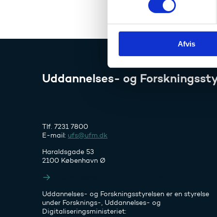
fejlen.
t
y
k
Afvis
k
e
v
Uddannelses- og Forskningssty
a
l
g
Tlf. 7231 7800
E-mail:
ufs@ufm.dk
Haraldsgade 53
2100 København Ø
Styrelsens EAN- og CVR-numre
Uddannelses- og Forskningsstyrelsen er en styrelse
under Forsknings-, Uddannelses- og
Digitaliseringsministeriet: