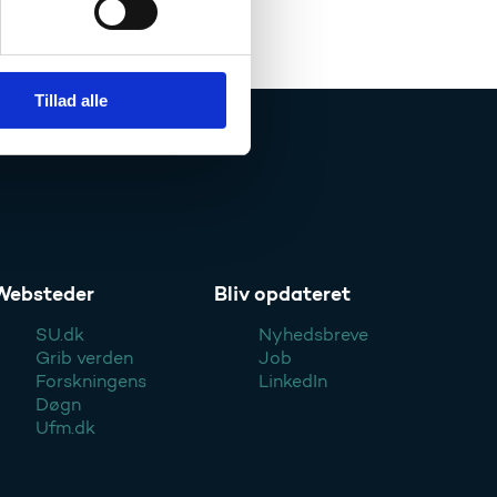
Tillad alle
Websteder
Bliv opdateret
SU.dk
Nyhedsbreve
Grib verden
Job
Forskningens
LinkedIn
Døgn
Ufm.dk