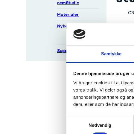
nemStudie
03
Materialer
Nyheder
NC arb
esas info
Processe
Support
øjeblikk
Samtykke
Konsekve
GUEr.
Denne hjemmeside bruger c
Løsninge
Vi bruger cookies til at tilpas
stamhol
vores trafik. Vi deler også 
studiefo
annonceringspartnere og anal
dem, eller som de har indsaml
For de o
slette 
manuelt 
S
Nødvendig
a
Vi har d
m