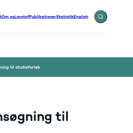
t
Om os
Lovstof
Publikationer
Statistik
English
Fold søgefelt ud
illinger - Flere links
ning til studieforløb
nsøgning til