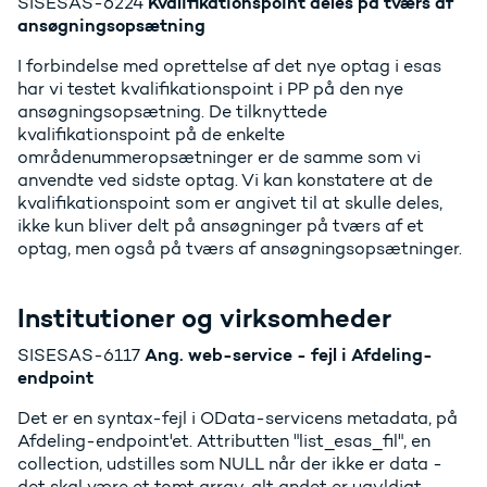
Kvalifikationspoint deles på tværs af
SISESAS-6224
ansøgningsopsætning
I forbindelse med oprettelse af det nye optag i esas
har vi testet kvalifikationspoint i PP på den nye
ansøgningsopsætning. De tilknyttede
kvalifikationspoint på de enkelte
områdenummeropsætninger er de samme som vi
anvendte ved sidste optag. Vi kan konstatere at de
kvalifikationspoint som er angivet til at skulle deles,
ikke kun bliver delt på ansøgninger på tværs af et
optag, men også på tværs af ansøgningsopsætninger.
Institutioner og virksomheder
Ang. web-service - fejl i Afdeling-
SISESAS-6117
endpoint
Det er en syntax-fejl i OData-servicens metadata, på
Afdeling-endpoint'et. Attributten "list_esas_fil", en
collection, udstilles som NULL når der ikke er data -
det skal være et tomt array, alt andet er ugyldigt