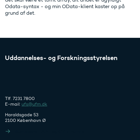
Odata-syntax - og min OData-klient kaster op på
grund af det.
Uddannelses- og Forskningsstyrelsen
Tlf. 7231 7800
E-mail:
ufs@ufm.dk
Haraldsgade 53
2100 København Ø
Styrelsens EAN- og CVR-numre