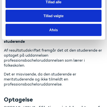
Tillad alle
Kan ikke få oprettet guer på 2 nye studerende. Jeg får
en fejlmeddelelse - se skærmdump. Den ene har fået
Tillad valgte
et introforløb, men jeg ved ikke hvordan og hvornår. Vi
har tjekket at de studerende har de rigtige afdelinger,
aktivitetudbud, institution og strukturmodel.
Afvis
Oplysninger på resultatudskrift på ÅU
SISESAS-6161
studerende
Af resultatudskriftet fremgår det at den studerende er
optaget på uddannelsen
professionsbacheloruddannelsen som lærer i
folkeskolen.
Det er misvisende, da den studerende er
meritstuderende og ikke tilmeldt en
professionsbacheloruddannelse.
Optagelse