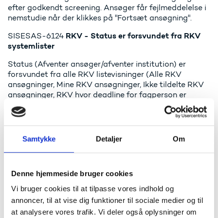
efter godkendt screening. Ansøger får fejlmeddelelse i
nemstudie når der klikkes på "Fortsæt ansøgning".
RKV - Status er forsvundet fra RKV
SISESAS-6124
systemlister
Status (Afventer ansøger/afventer institution) er
forsvundet fra alle RKV listevisninger (Alle RKV
ansøgninger, Mine RKV ansøgninger, Ikke tildelte RKV
ansøgninger, RKV hvor deadline for fagperson er
overskredet). Fejlen er opstået efter seneste deploy.
Fejlen er KRITISK da vi ikke kan styre vores sager på
institutioner når status mangler. Her skal vi ind og
åbne alle sager manuelt for at se, hvem der skal gøre
Samtykke
Detaljer
Om
noget i sagen.
RKV - Dublet indberetningslinje
SISESAS-6154
Denne hjemmeside bruger cookies
Der kan i særlige tilfælde blive oprettet dobbelte
Vi bruger cookies til at tilpasse vores indhold og
indberetningslinjer ved RKV'er. NC undersøger dette.
annoncer, til at vise dig funktioner til sociale medier og til
RKV - det er ikke muligt at afgøre en
SISESAS-5915
at analysere vores trafik. Vi deler også oplysninger om