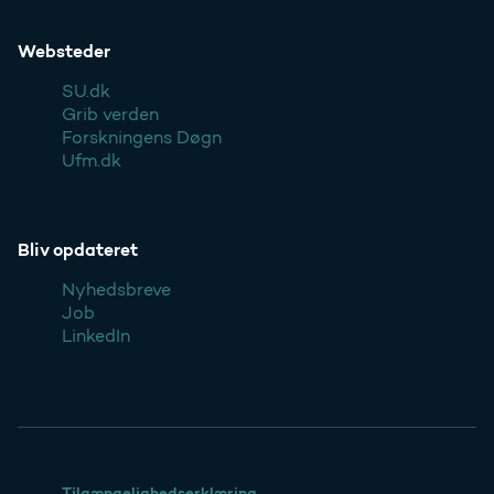
Websteder
SU.dk
Grib verden
Forskningens Døgn
Ufm.dk
Bliv opdateret
Nyhedsbreve
Job
LinkedIn
Tilgængelighedserklæring