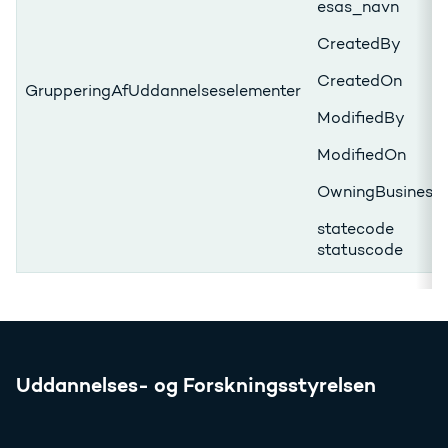
esas_navn
CreatedBy
CreatedOn
GrupperingAfUddannelseselementer
ModifiedBy
ModifiedOn
OwningBusinessU
statecode
statuscode
Uddannelses- og Forskningsstyrelsen