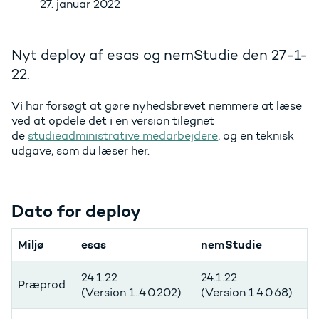
27. januar 2022
Nyt deploy af esas og nemStudie den 27-1-
22.
Vi har forsøgt at gøre nyhedsbrevet nemmere at læse
ved at opdele det i en version tilegnet
de
studieadministrative medarbejdere
, og en teknisk
udgave, som du læser her.
Dato for deploy
Miljø
esas
nemStudie
24.1.22
24.1.22
Præprod
(Version 1..4.0.202)
(Version 1.4.0.68)