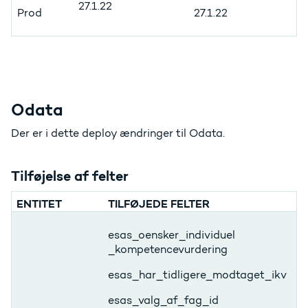
27.1.22
Prod
27.1.22
Odata
Der er i dette deploy ændringer til Odata.
Tilføjelse af felter
ENTITET
TILFØJEDE FELTER
esas_oensker_individuel
_kompetencevurdering
esas_har_tidligere_modtaget_ikv
esas_valg_af_fag_id