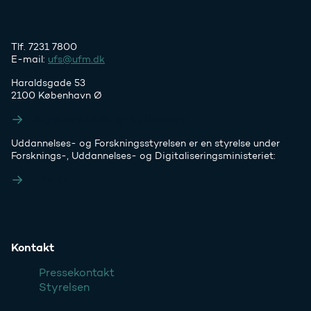
Tlf. 7231 7800
E-mail:
ufs@ufm.dk
Haraldsgade 53
2100 København Ø
Styrelsens EAN- og CVR-numre
Uddannelses- og Forskningsstyrelsen er en styrelse under
Forsknings-, Uddannelses- og Digitaliseringsministeriet:
Ufm.dk
Kontakt
Pressekontakt
Styrelsen