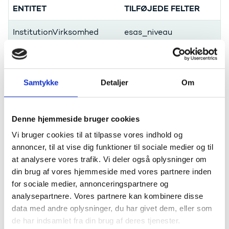
ENTITET
TILFØJEDE FELTER
InstitutionVirksomhed
esas_niveau
Samtykke
Detaljer
Om
Tilføjelse af entiteter
Denne hjemmeside bruger cookies
ENTITET
TILFØJEDE FELTER
Vi bruger cookies til at tilpasse vores indhold og
annoncer, til at vise dig funktioner til sociale medier og til
esas_valg_af_fagId
at analysere vores trafik. Vi deler også oplysninger om
esas_publicering_id
din brug af vores hjemmeside med vores partnere inden
for sociale medier, annonceringspartnere og
esas_navn
analysepartnere. Vores partnere kan kombinere disse
esas_antal_valg
data med andre oplysninger, du har givet dem, eller som
de har indsamlet fra din brug af deres tjenester.
esas_tage_stilling_til