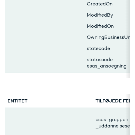
CreatedOn
ModifiedBy
ModifiedOn
OwningBusinessUnit
statecode
statuscode
esas_ansoegning
ENTITET
TILFØJEDE FELT
esas_gruppering
_uddannelsesele