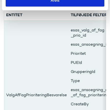
Afvis
ENTITET
TILFØJEDE FELTER
esas_valg_af_fag
_prio_id
esas_ansoegning_id
Prioritet
PUEId
GrupperingId
Type
esas_ansoegning_es
ValgAfFagPrioriteringBesvarelse
_af_fag_prioritering
CreateBy