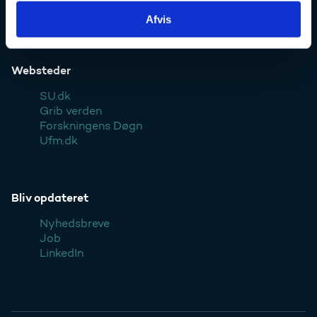
Styrelsen
Afvis
Websteder
SU.dk
Grib verden
Forskningens Døgn
Ufm.dk
Bliv opdateret
Nyhedsbreve
Job
LinkedIn