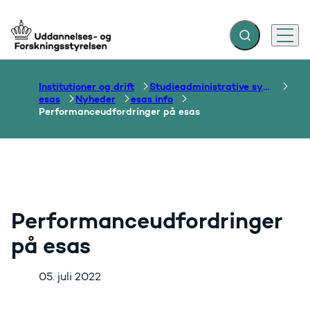
Fold søgefelt ud
Menu
Gå til forsiden
Institutioner og drift
Studieadministrative systemer
esas
Nyheder
esas info
Performanceudfordringer på esas
Performanceudfordringer
på esas
05. juli 2022