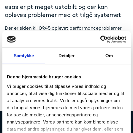
esas er pt meget ustabilt og der kan
opleves problemer med at tilgå systemet
Der er siden kl. 09.45 oplevet performanceproblemer
på esas PROD.
Problemerne giver sig udslag i at esas kører meget
langsomt, og at det kan være svært at logge
påsystemet.
Samtykke
Detaljer
Om
Vi anbefaler at institutionerne venter med at starte
manuelle jobs, indtil UFS melder at det er OK.
Denne hjemmeside bruger cookies
Netcompany arbejder hårdt på at finde fejlen.
Vi bruger cookies til at tilpasse vores indhold og
Vi har desværre ingen tidshorisont pt. men vil løbende
annoncer, til at vise dig funktioner til sociale medier og til
informere via nyhedsbreve.
at analysere vores trafik. Vi deler også oplysninger om
din brug af vores hjemmeside med vores partnere inden
for sociale medier, annonceringspartnere og
analysepartnere. Vores partnere kan kombinere disse
data med andre oplysninger, du har givet dem, eller som
Uddannelses- og Forskningsstyrelsen