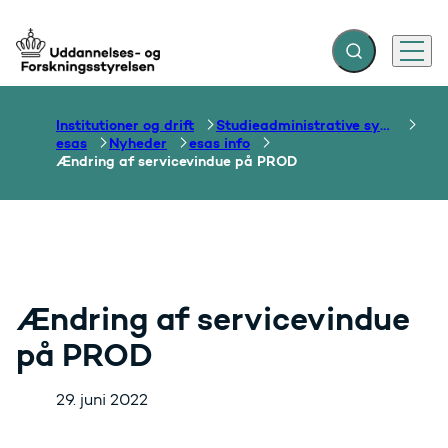
Fold søgefelt ud
Menu
Gå til forsiden
Institutioner og drift
Studieadministrative systemer
esas
Nyheder
esas info
Ændring af servicevindue på PROD
Ændring af servicevindue
på PROD
29. juni 2022