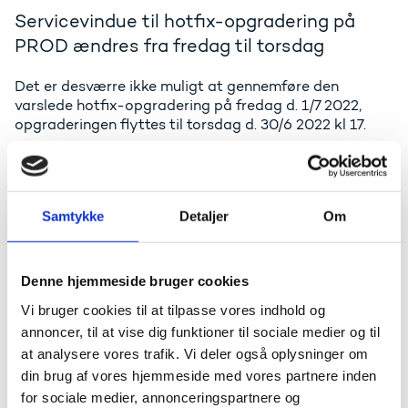
Servicevindue til hotfix-opgradering på
PROD ændres fra fredag til torsdag
Det er desværre ikke muligt at gennemføre den
varslede hotfix-opgradering på fredag d. 1/7 2022,
opgraderingen flyttes til torsdag d. 30/6 2022 kl 17.
Det gælder stadig at det kun er de jira-sager der er
testet på PP2 og godkendt, der vil blive lagt på PROD.
Det drejer sig om følgende jira-sager:
Samtykke
Detaljer
Om
ESASUDV-361 Rettelse til KOT-kontrollen
SISESAS-7058 Skabelonhold oprettes ikke
Denne hjemmeside bruger cookies
automatisk efter opdatering
SISESAS-7100 Arbejdsprocessen 'Genberegn hol
Vi bruger cookies til at tilpasse vores indhold og
på PUE' opdaterer ikke PUEr med fordeling 'Et hold'
annoncer, til at vise dig funktioner til sociale medier og til
SISESAS-7158 Azure AD og ØÆÅ
at analysere vores trafik. Vi deler også oplysninger om
SISESAS-6704 'Suppler ansøgning' handlingen
din brug af vores hjemmeside med vores partnere inden
dannes forkert
for sociale medier, annonceringspartnere og