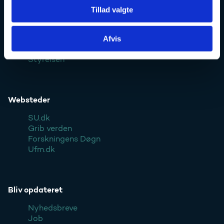
Tillad valgte
Kontakt
Afvis
Pressekontakt
Styrelsen
Websteder
SU.dk
Grib verden
Forskningens Døgn
Ufm.dk
Bliv opdateret
Nyhedsbreve
Job