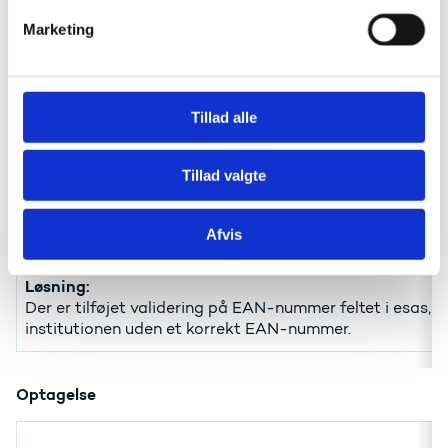
v
SISESAS-6448
Marketing
Status på nye ansøgninger forskellig på rkv adgang og
a
l
Løsning:
g
Der er lavet en ændring så alle typer RKV-ansøgninger få
Tillad alle
Betaling og Fakturering
Tillad valgte
SISESAS-6992
Afvis
Virksomhed oprettes ikke i Navision som den skal men vi f
Løsning:
Der er tilføjet validering på EAN-nummer feltet i esas, 
institutionen uden et korrekt EAN-nummer.
Optagelse