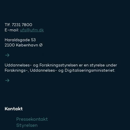
Tlf. 7231 7800
E-mail:
ufs@ufm.dk
Haraldsgade 53
2100 København Ø
Styrelsens EAN- og CVR-numre
Uddannelses- og Forskningsstyrelsen er en styrelse under
Forsknings-, Uddannelses- og Digitaliseringsministeriet:
Ufm.dk
Kontakt
Pressekontakt
Styrelsen