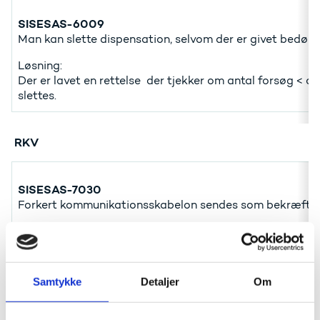
SISESAS-6009
Man kan slette dispensation, selvom der er givet bedø
Løsning:
Der er lavet en rettelse der tjekker om antal forsøg < 
slettes.
RKV
SISESAS-7030
Forkert kommunikationsskabelon sendes som bekræfte
Løsning:
Der er lavet en rettelse, så der nu kigges på feltet 'Typ
Samtykke
Detaljer
Om
SISESAS-6916
RKV ansøgning kan ikke reaktiveres