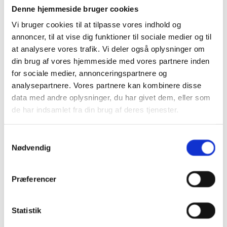
Løsning:
Denne hjemmeside bruger cookies
Der er tilføjet noget mere feltsikkerhed, som gør at ma
Vi bruger cookies til at tilpasse vores indhold og
selvom feltet 'Sagsbehandlingafgørelse' er tomt.
annoncer, til at vise dig funktioner til sociale medier og til
at analysere vores trafik. Vi deler også oplysninger om
SISESAS-6783
din brug af vores hjemmeside med vores partnere inden
Bilag kommer dobbelt ind i esas
for sociale medier, annonceringspartnere og
analysepartnere. Vores partnere kan kombinere disse
Løsning:
data med andre oplysninger, du har givet dem, eller som
Der er at tilføjet et tjek, som lytter på om et bilag er up
de har indsamlet fra din brug af deres tjenester.
kommunikation og derved undgå dobbelte bilag
S
SISESAS-6789/UFMNS-19587
Nødvendig
a
Fejl på Gennemse og godkend
m
Løsning:
t
Præferencer
Valg af fag bliver kun vist når den er udfyldt og der er sa
y
Bilag tekst er fjernet fra undergitrene
k
Statsborgerskab bliver ikke fremvist ved RKV
k
Statistik
e