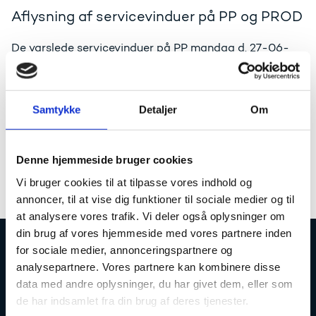
Aflysning af servicevinduer på PP og PROD
De varslede servicevinduer på PP mandag d. 27-06-
2022 og PROD torsdag d. 30-06-2022 er desværre
aflyst.
Der ligger enkelte højtprioriterede sager som vil blive
Samtykke
Detaljer
Om
lagt ud som hotfix.
Vi sender ny besked når planen for hotfix er på plads.
Rettelsen til KOTkontrol vil blive lagt på PP eller PP2
Denne hjemmeside bruger cookies
senest i morgen , tidspunkt endnu ikke kendt. således
Vi bruger cookies til at tilpasse vores indhold og
at institutionerne stadig kan teste.
annoncer, til at vise dig funktioner til sociale medier og til
at analysere vores trafik. Vi deler også oplysninger om
din brug af vores hjemmeside med vores partnere inden
for sociale medier, annonceringspartnere og
Uddannelses- og Forskningsstyrelsen
analysepartnere. Vores partnere kan kombinere disse
data med andre oplysninger, du har givet dem, eller som
de har indsamlet fra din brug af deres tjenester.