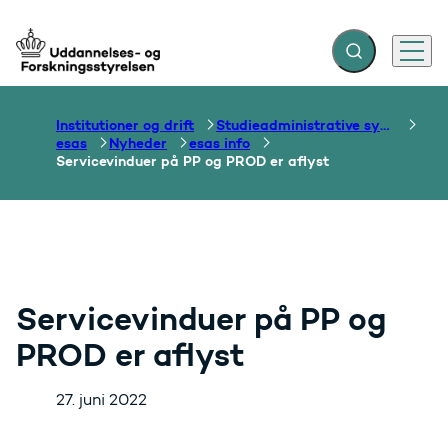
Fold søgefelt ud
Menu
Gå til forsiden
Institutioner og drift
Studieadministrative systemer
esas
Nyheder
esas info
Servicevinduer på PP og PROD er aflyst
Servicevinduer på PP og
PROD er aflyst
27. juni 2022