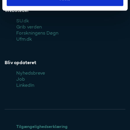
Websteder
SU.dk
Grib verden
Forskningens Døgn
Ufm.dk
Bliv opdateret
Nyhedsbreve
Job
LinkedIn
Tilgængelighedserklæring