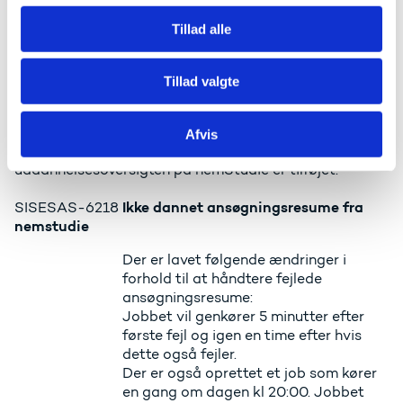
g
være ens
Tillad alle
Det er ikke længere muligt at indtaste
flere tegn i et felt i nemStudie, end det
antal tegn esas understøtter for det
Tillad valgte
samme felt.
Startdato vises ikke på nemStudie
SISESAS-6303
Afvis
Manglende datoer i
uddannelsesoversigten på nemStudie er tilføjet.
Ikke dannet ansøgningsresume fra
SISESAS-6218
nemstudie
Der er lavet følgende ændringer i
forhold til at håndtere fejlede
ansøgningsresume:
Jobbet vil genkører 5 minutter efter
første fejl og igen en time efter hvis
dette også fejler.
Der er også oprettet et job som kører
en gang om dagen kl 20:00. Jobbet