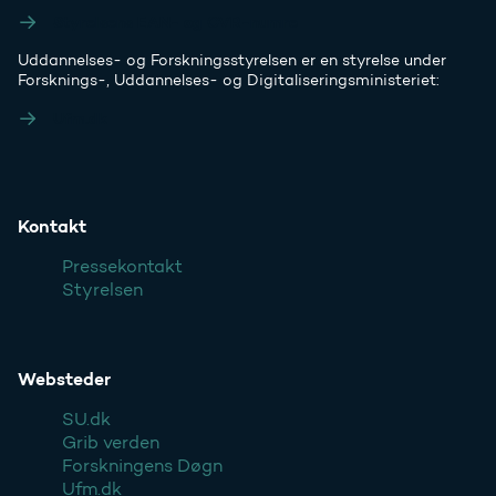
Styrelsens EAN- og CVR-numre
Uddannelses- og Forskningsstyrelsen er en styrelse under
Forsknings-, Uddannelses- og Digitaliseringsministeriet:
Ufm.dk
Kontakt
Pressekontakt
Styrelsen
Websteder
SU.dk
Grib verden
Forskningens Døgn
Ufm.dk