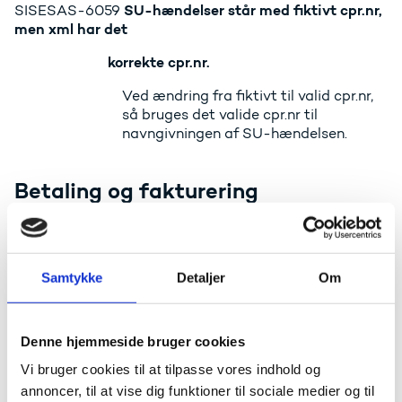
SU-hændelser står med fiktivt cpr.nr,
SISESAS-6059
men xml har det
korrekte cpr.nr.
Ved ændring fra fiktivt til valid cpr.nr,
så bruges det valide cpr.nr til
navngivningen af SU-hændelsen.
Betaling og fakturering
Faktura og kreditnota er koblet forkert
SISESAS-6729
op
Lukker hullet, så man ikke længere kan
Samtykke
Detaljer
Om
kreditere en faktureringsgrundlagslinje
på en Kreditnota.
Denne hjemmeside bruger cookies
Optagelse
Vi bruger cookies til at tilpasse vores indhold og
annoncer, til at vise dig funktioner til sociale medier og til
Manglende færdigbehandlet-dato på
SISESAS-6621