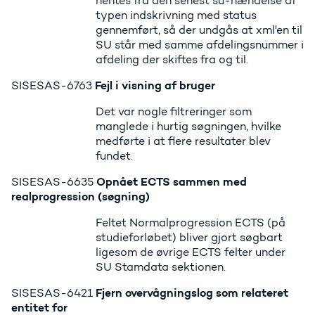
hentes fra den senest su-hændelse af
typen indskrivning med status
gennemført, så der undgås at xml'en til
SU står med samme afdelingsnummer i
afdeling der skiftes fra og til.
Fejl i visning af bruger
SISESAS-6763
Det var nogle filtreringer som
manglede i hurtig søgningen, hvilke
medførte i at flere resultater blev
fundet.
Opnået ECTS sammen med
SISESAS-6635
realprogression (søgning)
Feltet Normalprogression ECTS (på
studieforløbet) bliver gjort søgbart
ligesom de øvrige ECTS felter under
SU Stamdata sektionen.
Fjern overvågningslog som relateret
SISESAS-6421
entitet for