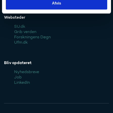
Afvis
Websteder
SU.dk
Grib verden
Forskningens Døgn
Ufm.dk
Bliv opdateret
Nyhedsbreve
Job
LinkedIn