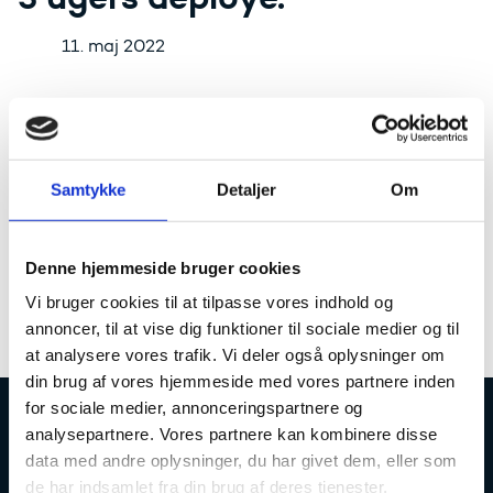
11. maj 2022
Der bliver lagt en ny version af esas
præprod (PP).
Samtykke
Detaljer
Om
esas prærod (PP) er lukket mandag den 30-05-2022
og mandag den 20-06-2022.
esas prod vil blive opdateret torsdag den 02-06-2022
Denne hjemmeside bruger cookies
og torsdag den 23-06-2022.
Vi bruger cookies til at tilpasse vores indhold og
annoncer, til at vise dig funktioner til sociale medier og til
at analysere vores trafik. Vi deler også oplysninger om
din brug af vores hjemmeside med vores partnere inden
for sociale medier, annonceringspartnere og
analysepartnere. Vores partnere kan kombinere disse
Uddannelses- og Forskningsstyrelsen
data med andre oplysninger, du har givet dem, eller som
de har indsamlet fra din brug af deres tjenester.