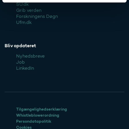
SU.dk
Grib verden
Forskningens Døgn
Ufm.dk
Bliv opdateret
Nyhedsbreve
Job
LinkedIn
Tilgængelighedserklæring
Whistleblowerordning
Persondatapolitik
Cookies