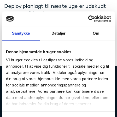
Deploy planlagt til næste uge er udskudt
pga. ny stå løsning
Da alle ressoucer er allokeret i forbindelse med den
nye STÅ løsning, er deloyet planlagt til næste uge
Samtykke
Detaljer
Om
udskudt.
Vi melder ud, når der forelægger en ny dato.
Denne hjemmeside bruger cookies
Vi bruger cookies til at tilpasse vores indhold og
annoncer, til at vise dig funktioner til sociale medier og til
at analysere vores trafik. Vi deler også oplysninger om
din brug af vores hjemmeside med vores partnere inden
Uddannelses- og Forskningsstyrelsen
for sociale medier, annonceringspartnere og
analysepartnere. Vores partnere kan kombinere disse
data med andre oplysninger, du har givet dem, eller som
de har indsamlet fra din brug af deres tjenester.
Tlf. 7231 7800