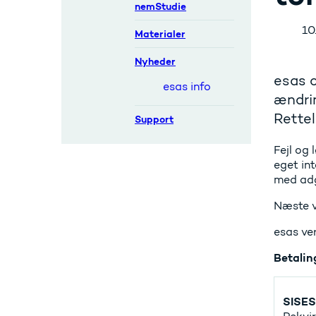
nemStudie
10
Materialer
Nyheder
esas o
esas info
ændrin
Rettel
Support
Fejl og
eget in
med adg
Næste v
esas ver
Betalin
SISES