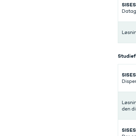
SISES
Datagr
Løsnin
Studief
SISE
Dispen
Løsnin
den di
SISES