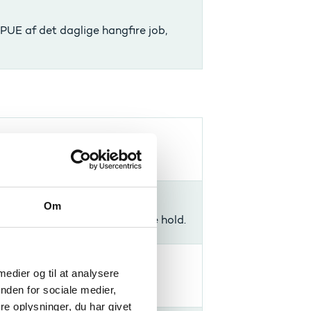
 PUE af det daglige hangfire job,
Om
ionsbrugere at lave og redigere hold.
 medier og til at analysere
nden for sociale medier,
e oplysninger, du har givet