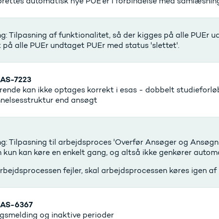
prettes automatisk nye PUE'er i forbindelse med samlæsnin
g: Tilpasning af funktionalitet, så der kigges på alle PUEr u
 på alle PUEr undtaget PUEr med status 'slettet'.
AS-7223
ende kan ikke optages korrekt i esas - dobbelt studieforl
nelsesstruktur end ansøgt
g: Tilpasning til arbejdsproces 'Overfør Ansøger og Ansøgni
 kun kan køre en enkelt gang, og altså ikke genkører automa
rbejdsprocessen fejler, skal arbejdsprocessen køres igen af
AS-6367
gsmelding og inaktive perioder