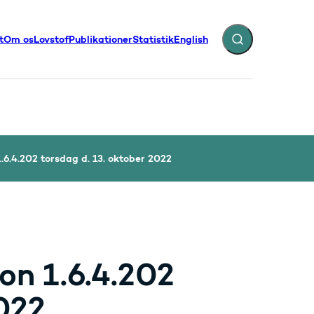
t
Om os
Lovstof
Publikationer
Statistik
English
Fold søgefelt ud
illinger - Flere links
1.6.4.202 torsdag d. 13. oktober 2022
ion 1.6.4.202
2022