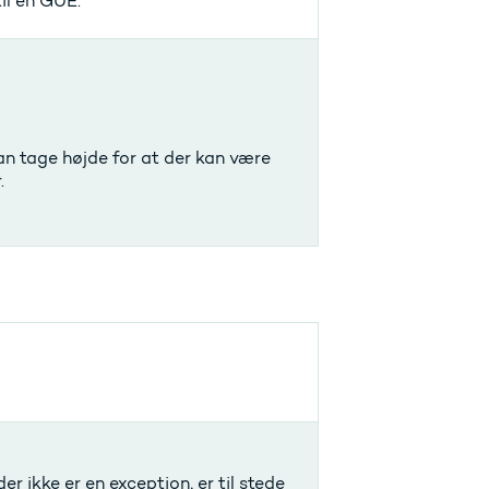
til en GUE.
kan tage højde for at der kan være
.
er ikke er en exception, er til stede