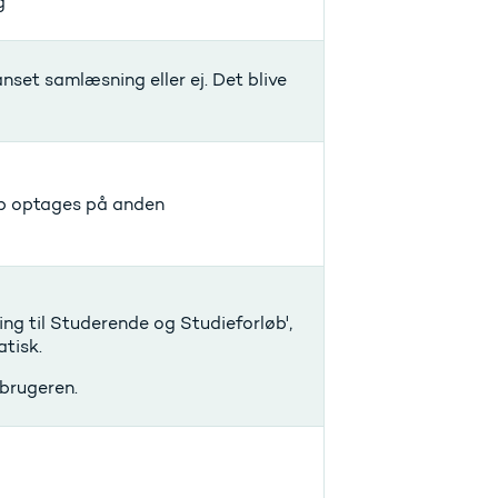
g
anset samlæsning eller ej. Det blive
øb optages på anden
ng til Studerende og Studieforløb',
tisk.
 brugeren.