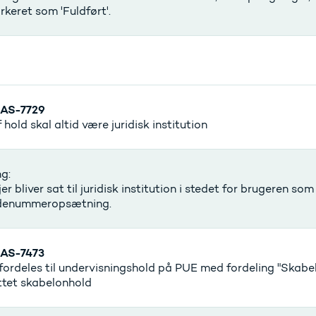
keret som 'Fuldført'.
AS-7729
f hold skal altid være juridisk institution
g:
er bliver sat til juridisk institution i stedet for brugeren so
enummeropsætning.
AS-7473
ordeles til undervisningshold på PUE med fordeling "Skabel
ttet skabelonhold