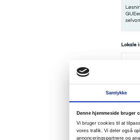
Løsnin
GUEer 
selvom
Lokale 
SISES
patch
Løsnin
Samtykke
Patch 
Denne hjemmeside bruger c
SISES
Vi bruger cookies til at tilpas
Holdti
vores trafik. Vi deler også 
annonceringspartnere og anal