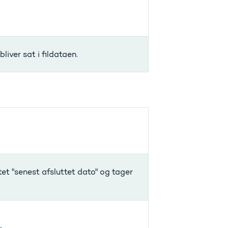
iver sat i fildataen.
tet "senest afsluttet dato" og tager