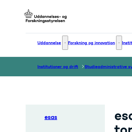
Gå til forsiden
Uddannelse
Forskning og innovation
Insti
Uddannelse - Flere links
Forsknin
Institutioner og drift
es
esas
to