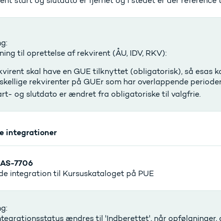
ent start og slutdato er fjernet og i stedet er der reference 
g:
ning til oprettelse af rekvirent (ÅU, IDV, RKV):
virent skal have en GUE tilknyttet (obligatorisk), så esas 
skellige rekvirenter på GUEr som har overlappende perioder
rt- og slutdato er ændret fra obligatoriske til valgfrie.
e integrationer
AS-7706
de integration til Kursuskataloget på PUE
g:
tegrationsstatus ændres til 'Indberettet', når opfølgninger, d