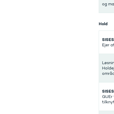
og mar
Hold
SISES
Ejer a
Løsnin
Holdej
områd
SISES
GUEr f
tilkny