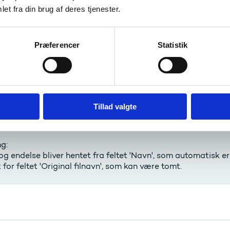
et fra din brug af deres tjenester.
g:
gen af felter opdateret.
Præferencer
Statistik
lse
AS-7694
Tillad valgte
emer med at åbne bilag som msg filer
g:
g endelse bliver hentet fra feltet 'Navn', som automatisk er 
 for feltet 'Original filnavn', som kan være tomt.