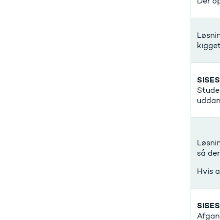
Der o
Løsnin
kigget
SISES
Studer
uddan
Løsnin
så den
Hvis a
SISES
Afgan