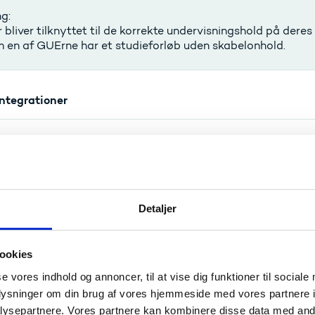
g:
bliver tilknyttet til de korrekte undervisningshold på deres
 en af GUErne har et studieforløb uden skabelonhold.
integrationer
AS-7686
 på hold
g:
Detaljer
funktion til oData for hold, som gør det muligt for integrat
ookies
AS-7546
se vores indhold og annoncer, til at vise dig funktioner til sociale
lknytning i oData indeholder ingen holddata
oplysninger om din brug af vores hjemmeside med vores partnere i
ysepartnere. Vores partnere kan kombinere disse data med andr