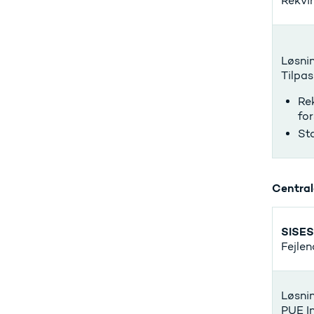
Rekvir
Løsnin
Tilpas
Rek
for
Sta
Central
SISES
Fejlen
Løsnin
PUE In