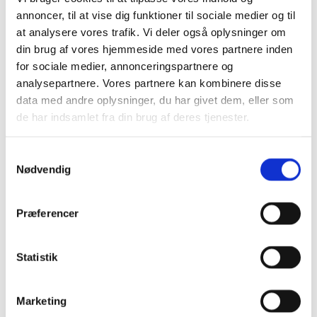
Den nyeste version er 7.5.3, der indeholder en del
annoncer, til at vise dig funktioner til sociale medier og til
komponenter som er blevet bygget i nemStudie. Ved
at analysere vores trafik. Vi deler også oplysninger om
at opgradere kan disse komponenter fjernes og
din brug af vores hjemmeside med vores partnere inden
standard komponenter anvendes i stedet.
for sociale medier, annonceringspartnere og
Ved at udskifte disse komponenter får man enklere
analysepartnere. Vores partnere kan kombinere disse
vedligehold og en mere ens brugeroplevelse på
data med andre oplysninger, du har givet dem, eller som
tværs af offentlige hjemmesider.
de har indsamlet fra din brug af deres tjenester.
ESASUDV-349
nemStudie - Opgradering til .NET 6
S
Nødvendig
a
Løsning:
m
t
Ved opgradering til .NET 6 medfølger blandt andet
Præferencer
følgende forbedringer:
y
k
Klar performance forbedring i mange komponenter
k
Statistik
Nye features i C# 10
e
Forbedret Json serializations
v
Mindre latency
Marketing
a