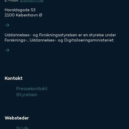
E-mail:
ufs@ufm.dk
Haraldsgade 53
2100 København Ø
Styrelsens EAN- og CVR-numre
Uddannelses- og Forskningsstyrelsen er en styrelse under
Forsknings-, Uddannelses- og Digitaliseringsministeriet:
Ufm.dk
Kontakt
Pressekontakt
Styrelsen
Websteder
SU.dk