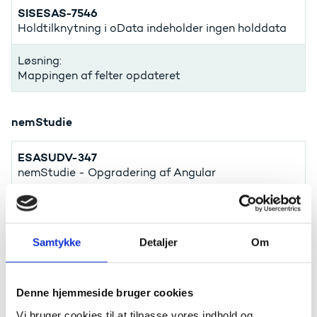
SISESAS-7546
Holdtilknytning i oData indeholder ingen holddata
Løsning:
Mappingen af felter opdateret
nemStudie
ESASUDV-347
nemStudie - Opgradering af Angular
Løsning:
nemStudie opdateres fra Angular 8 til Angular 13
Samtykke
Detaljer
Om
ESASUDV-348
nemStudie - Opgradering af Det Fælles
Designsystem
Denne hjemmeside bruger cookies
Løsning:
Vi bruger cookies til at tilpasse vores indhold og