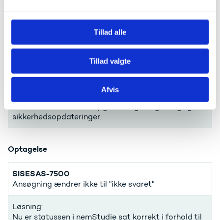
Derudover indeholder opgraderingen vigtige
l
sikkerhedsopdateringer
g
Tillad alle
ESASUDV-350
nemStudie - Opgradering af Hangfire
Tillad valgte
Løsning:
Opdatering til version er 1.7.28.
Afvis
Med en opgradering får man en forbedret stabilitet,
derudover indeholder opgraderingen også vigtige
sikkerhedsopdateringer.
Optagelse
SISESAS-7500
Ansøgning ændrer ikke til "ikke svaret"
Løsning:
Nu er statussen i nemStudie sat korrekt i forhold til