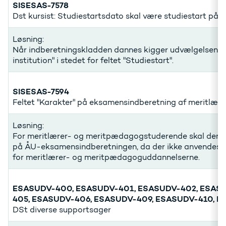
SISESAS-7578
Dst kursist: Studiestartsdato skal være studiestart på i
Løsning:
Når indberetningskladden dannes kigger udvælgelsen af 
institution" i stedet for feltet "Studiestart".
SISESAS-7594
Feltet "Karakter" på eksamensindberetning af meritlær
Løsning:
For meritlærer- og meritpædagogstuderende skal den s
på ÅU-eksamensindberetningen, da der ikke anvendes af
for meritlærer- og meritpædagoguddannelserne.
ESASUDV-400, ESASUDV-401, ESASUDV-402, ESAS
405, ESASUDV-406, ESASUDV-409, ESASUDV-410, E
DSt diverse supportsager