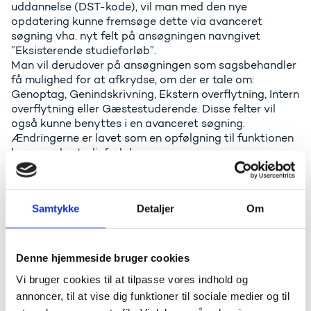
uddannelse (DST-kode), vil man med den nye
opdatering kunne fremsøge dette via avanceret
søgning vha. nyt felt på ansøgningen navngivet
”Eksisterende studieforløb”.
Man vil derudover på ansøgningen som sagsbehandler
få mulighed for at afkrydse, om der er tale om:
Genoptag, Genindskrivning, Ekstern overflytning, Intern
overflytning eller Gæstestuderende. Disse felter vil
også kunne benyttes i en avanceret søgning.
Ændringerne er lavet som en opfølgning til funktionen
kommende studieforløb.
Åben uddannelse - Ændringsanmodning 226:
Skjul RKV felter på OU Ansøgninger
Samtykke
Detaljer
Om
Felterne ”Adgangskrav (RKV)” og
”Realkompetencevurdering” er nu ikke længere
Denne hjemmeside bruger cookies
tilgængelige på fanen Dispensationer for ansøgninger
til Ordinær Uddannelse.
Vi bruger cookies til at tilpasse vores indhold og
annoncer, til at vise dig funktioner til sociale medier og til