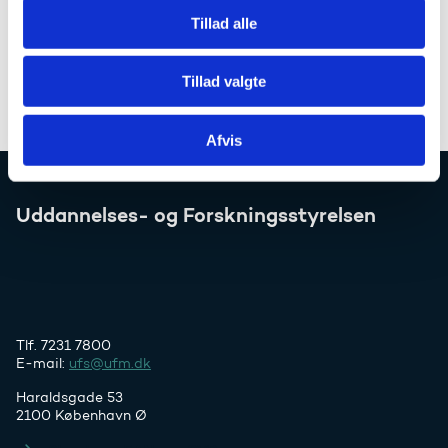
e-mail flere gange. Fejlen rettet.
Tillad alle
SISESAS-11291
Tillad valgte
Bekræftet studieplads bliver ikke registreret på
ansøgning. Fejlen rettet.
Afvis
Uddannelses- og Forskningsstyrelsen
Tlf. 7231 7800
E-mail:
ufs@ufm.dk
Haraldsgade 53
2100 København Ø