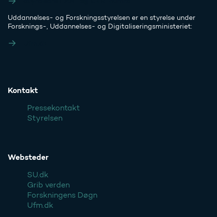
Styrelsens EAN- og CVR-numre
Uddannelses- og Forskningsstyrelsen er en styrelse under
Forsknings-, Uddannelses- og Digitaliseringsministeriet:
Ufm.dk
Kontakt
Pressekontakt
Styrelsen
Websteder
SU.dk
Grib verden
Forskningens Døgn
Ufm.dk