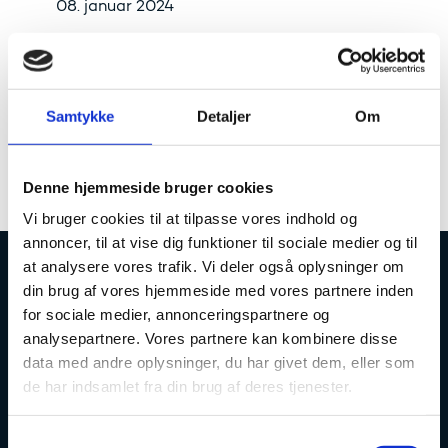
08. januar 2024
esas og nemstudie vil være utilgængelig i
tidsrummet kl. 17-20 torsdag den 11. januar.
Samtykke
Detaljer
Om
Opdateringen lægges på PP i dag mandag
den 8. januar, som forventes utilgængelig
resten af dagen.
Denne hjemmeside bruger cookies
Vi bruger cookies til at tilpasse vores indhold og
annoncer, til at vise dig funktioner til sociale medier og til
at analysere vores trafik. Vi deler også oplysninger om
din brug af vores hjemmeside med vores partnere inden
Uddannelses- og Forskningsstyrelsen
for sociale medier, annonceringspartnere og
analysepartnere. Vores partnere kan kombinere disse
data med andre oplysninger, du har givet dem, eller som
de har indsamlet fra din brug af deres tjenester.
Tlf. 7231 7800
S
E-mail:
ufs@ufm.dk