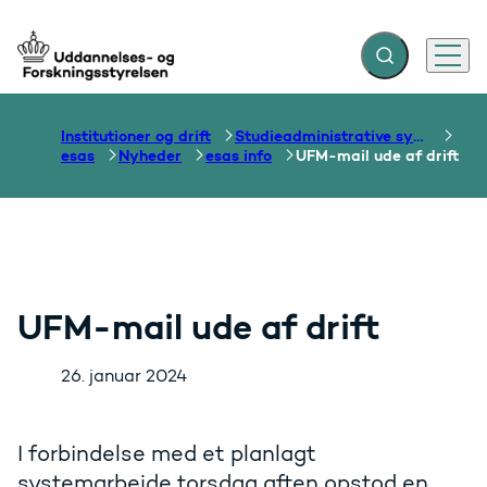
Fold søgefelt ud
Menu
Gå til forsiden
Institutioner og drift
Studieadministrative systemer
esas
Nyheder
esas info
UFM-mail ude af drift
UFM-mail ude af drift
26. januar 2024
I forbindelse med et planlagt
systemarbejde torsdag aften opstod en