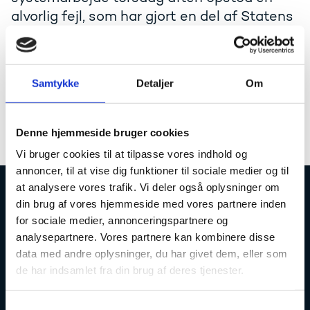
alvorlig fejl, som har gjort en del af Statens
It's centrale maildatabaser er
utilgængelige. Det rammer desværre ca.
65% af brugerne. Det betyder at disse
Samtykke
Detaljer
Om
brugere ikke kan sende og modtage mails.
Statens IT arbejder på en løsning og forventer at få de
Denne hjemmeside bruger cookies
fleste brugere online igen i løbet af weekenden.
Vi bruger cookies til at tilpasse vores indhold og
annoncer, til at vise dig funktioner til sociale medier og til
at analysere vores trafik. Vi deler også oplysninger om
din brug af vores hjemmeside med vores partnere inden
Uddannelses- og Forskningsstyrelsen
for sociale medier, annonceringspartnere og
analysepartnere. Vores partnere kan kombinere disse
data med andre oplysninger, du har givet dem, eller som
de har indsamlet fra din brug af deres tjenester.
Tlf. 7231 7800
S