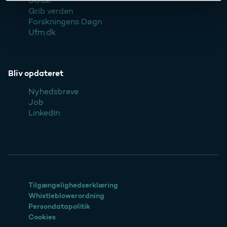
SU.dk
Grib verden
Forskningens Døgn
Ufm.dk
Bliv opdateret
Nyhedsbreve
Job
LinkedIn
Tilgængelighedserklæring
Whistleblowerordning
Persondatapolitik
Cookies