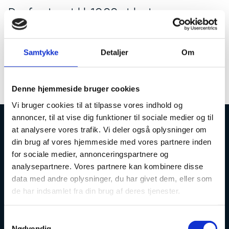
Der foretaget kl. 10.00 et kort
servicevindue på esas. Der skal foretages
en mindre justering på netværk. Der
forventes IKKE nedetid. Skulle du mod
Samtykke
Detaljer
Om
forventning opleve uregelmæssigheder
bedes du oprette en sag.
Denne hjemmeside bruger cookies
Vi bruger cookies til at tilpasse vores indhold og
annoncer, til at vise dig funktioner til sociale medier og til
at analysere vores trafik. Vi deler også oplysninger om
Uddannelses- og Forskningsstyrelsen
din brug af vores hjemmeside med vores partnere inden
for sociale medier, annonceringspartnere og
analysepartnere. Vores partnere kan kombinere disse
data med andre oplysninger, du har givet dem, eller som
de har indsamlet fra din brug af deres tjenester.
Tlf. 7231 7800
E-mail:
ufs@ufm.dk
S
Nødvendig