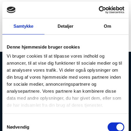
Der arbejdes fortsat på at deploye til PP-
UDV, og miljøet er derfor utilgængeligt -
formentlig resten af dagen og muligvis i
Samtykke
Detaljer
Om
morgen med. Vi melder ud, når miljøet er
tilgængeligt igen.
Denne hjemmeside bruger cookies
Vi bruger cookies til at tilpasse vores indhold og
annoncer, til at vise dig funktioner til sociale medier og til
Uddannelses- og Forskningsstyrelsen
at analysere vores trafik. Vi deler også oplysninger om
din brug af vores hjemmeside med vores partnere inden
for sociale medier, annonceringspartnere og
analysepartnere. Vores partnere kan kombinere disse
data med andre oplysninger, du har givet dem, eller som
de har indsamlet fra din brug af deres tjenester.
Tlf. 7231 7800
E-mail:
ufs@ufm.dk
S
Haraldsgade 53
Nødvendig
a
2100 København Ø