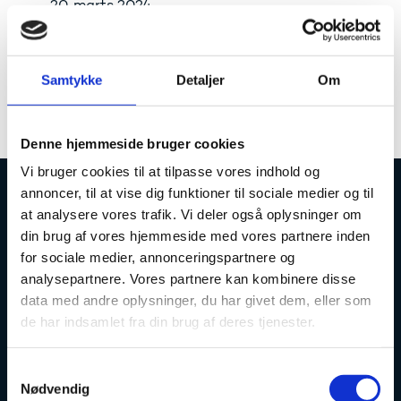
20. marts 2024
Grundet servicevinduet kan esas og
Samtykke
Detaljer
Om
nemStudie være nede kortvarigt i
tidsrummet 17-18 torsdag d. 21. Marts.
Denne hjemmeside bruger cookies
Vi bruger cookies til at tilpasse vores indhold og
annoncer, til at vise dig funktioner til sociale medier og til
Uddannelses- og Forskningsstyrelsen
at analysere vores trafik. Vi deler også oplysninger om
din brug af vores hjemmeside med vores partnere inden
for sociale medier, annonceringspartnere og
analysepartnere. Vores partnere kan kombinere disse
data med andre oplysninger, du har givet dem, eller som
de har indsamlet fra din brug af deres tjenester.
Tlf. 7231 7800
E-mail:
ufs@ufm.dk
S
Haraldsgade 53
Nødvendig
a
2100 København Ø