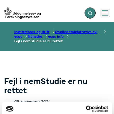
Fold søgefelt ud
Menu
Gå til forsiden
Institutioner og drift
Studieadministrative systemer
esas
Nyheder
esas info
Fejl i nemStudie er nu rettet
Fejl i nemStudie er nu
rettet
05. november 2024