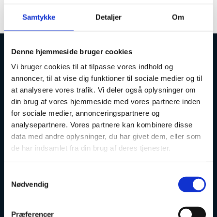
Fejlen i nemStudie er rettet
Samtykke
Detaljer
Om
Denne hjemmeside bruger cookies
Uddannelses- og Forskningsstyrelsen
Vi bruger cookies til at tilpasse vores indhold og
annoncer, til at vise dig funktioner til sociale medier og til
at analysere vores trafik. Vi deler også oplysninger om
din brug af vores hjemmeside med vores partnere inden
for sociale medier, annonceringspartnere og
analysepartnere. Vores partnere kan kombinere disse
Tlf. 7231 7800
data med andre oplysninger, du har givet dem, eller som
E-mail:
ufs@ufm.dk
de har indsamlet fra din brug af deres tjenester.
Haraldsgade 53
2100 København Ø
S
Styrelsens EAN- og CVR-numre
Nødvendig
a
Uddannelses- og Forskningsstyrelsen er en styrelse under
m
Forsknings-, Uddannelses- og Digitaliseringsministeriet:
t
Præferencer