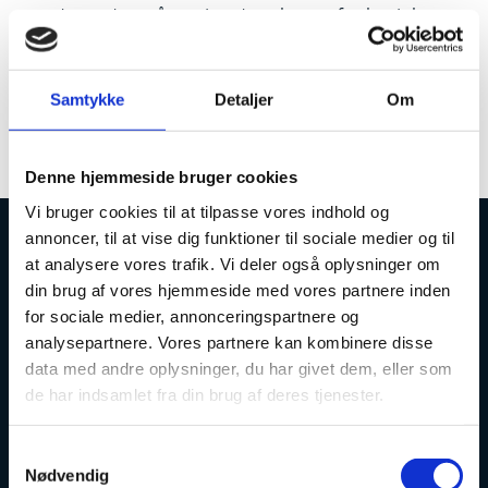
esas teamet er på seminar torsdag og fredag i denne
uge og der vil derfor være længere svartid på sager I
sender ind. NC vil dog stadig visiterer sager.
Mandag og tirsdag i den kommende uge vil ÅU,
Samtykke
Detaljer
Om
NEMSTUDIE og OPTAG tage ud af huset og arbejde
med ændringsønsker. Der kan derfor forventes længere
svartid på sager af denne karakter.
Denne hjemmeside bruger cookies
Vi bruger cookies til at tilpasse vores indhold og
annoncer, til at vise dig funktioner til sociale medier og til
at analysere vores trafik. Vi deler også oplysninger om
Uddannelses- og Forskningsstyrelsen
din brug af vores hjemmeside med vores partnere inden
for sociale medier, annonceringspartnere og
analysepartnere. Vores partnere kan kombinere disse
data med andre oplysninger, du har givet dem, eller som
de har indsamlet fra din brug af deres tjenester.
Tlf. 7231 7800
E-mail:
ufs@ufm.dk
S
Haraldsgade 53
Nødvendig
a
2100 København Ø