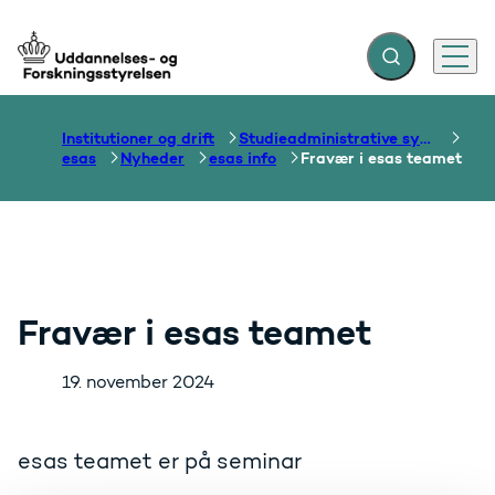
Fold søgefelt ud
Menu
Gå til forsiden
Institutioner og drift
Studieadministrative systemer
esas
Nyheder
esas info
Fravær i esas teamet
Fravær i esas teamet
19. november 2024
esas teamet er på seminar