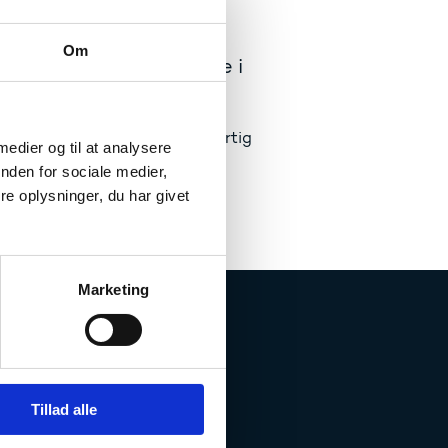
Om
rsager at nogle ansøgere i
ret højt med henblik på en hurtig
 medier og til at analysere
nden for sociale medier,
e oplysninger, du har givet
Marketing
Tillad alle