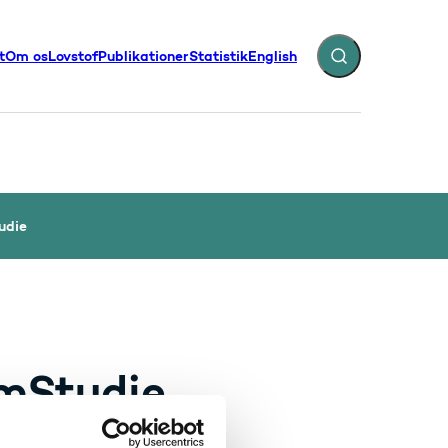
t
Om os
Lovstof
Publikationer
Statistik
English
Fold søgefelt ud
illinger - Flere links
udie
emStudie