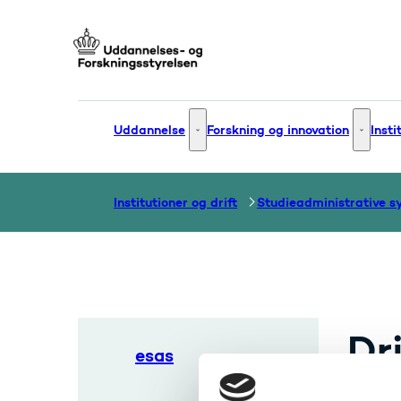
Gå til forsiden
Uddannelse
Forskning og innovation
Insti
Uddannelse - Flere links
Forsknin
Institutioner og drift
Dr
esas
08