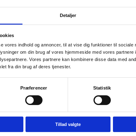
Detaljer
 aktuelt driftsforstyrrelse på nemStudie der fo
situationer ikke kan sende ansøgninger mv.
ookies
modtaget supportsager på udfordringerne og disse er prorite
se vores indhold og annoncer, til at vise dig funktioner til sociale
oplysninger om din brug af vores hjemmeside med vores partnere i
nder ny status kl 13:00
ysepartnere. Vores partnere kan kombinere disse data med andr
et fra din brug af deres tjenester.
Præferencer
Statistik
relsen
Tillad valgte