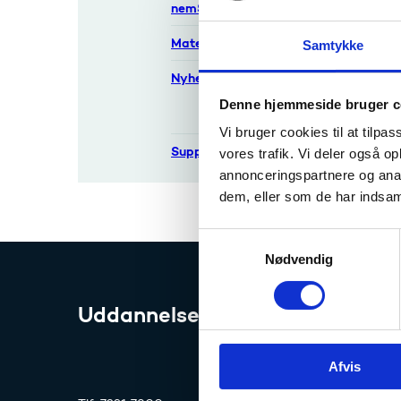
nemStudie
Materialer
Samtykke
Der er
Nyheder
visse 
Denne hjemmeside bruger c
esas info
Vi har 
Vi bruger cookies til at tilpas
løsning.
Support
vores trafik. Vi deler også 
Vi udse
annonceringspartnere og anal
dem, eller som de har indsaml
S
Nødvendig
a
m
t
Uddannelses- og Forskningssty
y
k
Afvis
k
e