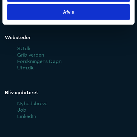
Pressekontakt
Afvis
Styrelsen
Websteder
SU.dk
Grib verden
Forskningens Døgn
Ufm.dk
Bliv opdateret
Nyhedsbreve
Job
LinkedIn