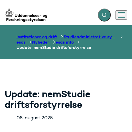
Fold søgefelt ud
Menu
Gå til forsiden
Institutioner og drift
Studieadministrative systemer
esas
Nyheder
esas info
Update: nemStudie driftsforstyrrelse
Update: nemStudie
driftsforstyrrelse
08. august 2025