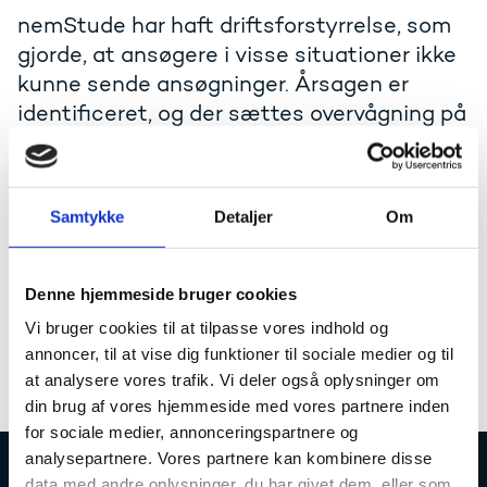
nemStude har haft driftsforstyrrelse, som
gjorde, at ansøgere i visse situationer ikke
kunne sende ansøgninger. Årsagen er
identificeret, og der sættes overvågning på
systemet for at undgå fejlen
Der har denne uge været problemer med nemStudie i
form af driftsforstyrrelse, som forårsagede, blandt
Samtykke
Detaljer
Om
andet at ansøgere i visse situationer ikke kunne sende
ansøgninger mv.
Denne hjemmeside bruger cookies
Årsagen er identificeret, og der sættes overvågning på
systemet, så der kan reageres med det samme, hvis
Vi bruger cookies til at tilpasse vores indhold og
problemet skulle opstå igen.
annoncer, til at vise dig funktioner til sociale medier og til
at analysere vores trafik. Vi deler også oplysninger om
Der arbejdes på en løsning på årsagen til problemet.
din brug af vores hjemmeside med vores partnere inden
for sociale medier, annonceringspartnere og
analysepartnere. Vores partnere kan kombinere disse
data med andre oplysninger, du har givet dem, eller som