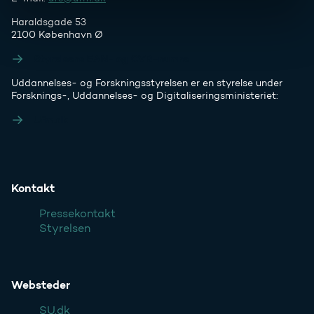
Haraldsgade 53
2100 København Ø
Styrelsens EAN- og CVR-numre
Uddannelses- og Forskningsstyrelsen er en styrelse under
Forsknings-, Uddannelses- og Digitaliseringsministeriet:
Ufm.dk
Kontakt
Pressekontakt
Styrelsen
Websteder
SU.dk