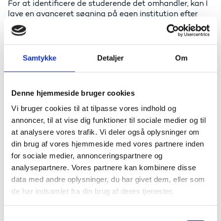
For at identificere de studerende det omhandler, kan I
lave en avanceret søgning på egen institution efter
følgende parametre:
Samtykke
Detaljer
Om
Denne hjemmeside bruger cookies
Vi bruger cookies til at tilpasse vores indhold og
annoncer, til at vise dig funktioner til sociale medier og til
at analysere vores trafik. Vi deler også oplysninger om
din brug af vores hjemmeside med vores partnere inden
for sociale medier, annonceringspartnere og
Denne søgning viser bedømmelsesresultater 00 og -3
analysepartnere. Vores partnere kan kombinere disse
på del karakteren der har ja i skal bestås og vil derfor
data med andre oplysninger, du har givet dem, eller som
kunne give jer en indikation om der er fejl i
de har indsamlet fra din brug af deres tjenester.
samlekarakteren.
Såfremt at man finder fejl kan dette tilrettes ved
følgende work around:
S