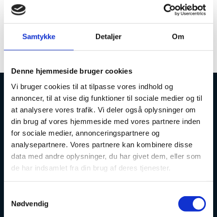
Der er nu med succes kørt en fuld
genberegning af STÅ løsningen i esas.
I kan således fortsætte arbejdet med at
Samtykke
Detaljer
Om
sende indberetninger.
Denne hjemmeside bruger cookies
Vi bruger cookies til at tilpasse vores indhold og
annoncer, til at vise dig funktioner til sociale medier og til
Uddannelses- og Forskningsstyrelsen
at analysere vores trafik. Vi deler også oplysninger om
din brug af vores hjemmeside med vores partnere inden
for sociale medier, annonceringspartnere og
analysepartnere. Vores partnere kan kombinere disse
data med andre oplysninger, du har givet dem, eller som
Tlf. 7231 7800
de har indsamlet fra din brug af deres tjenester.
E-mail:
ufs@ufm.dk
Haraldsgade 53
S
2100 København Ø
Nødvendig
a