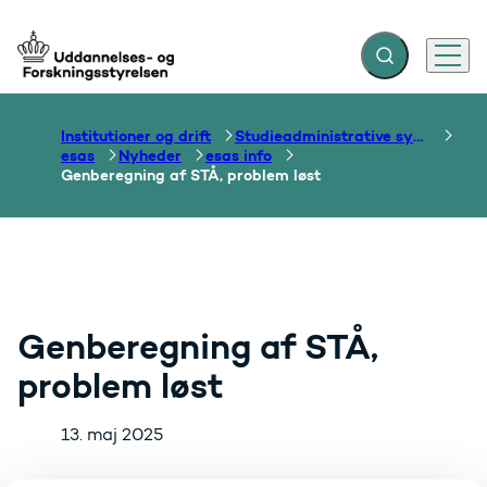
Fold søgefelt ud
Menu
Gå til forsiden
Institutioner og drift
Studieadministrative systemer
esas
Nyheder
esas info
Genberegning af STÅ, problem løst
Genberegning af STÅ,
problem løst
13. maj 2025