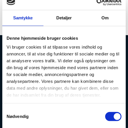
Der er pt udfordringer med driften på esas.
Der arbejdes på en løsning.
Samtykke
Detaljer
Om
Vi vender tilbage med nyt kl 15.00
Denne hjemmeside bruger cookies
Vi bruger cookies til at tilpasse vores indhold og
Uddannelses- og Forskningsstyrelsen
annoncer, til at vise dig funktioner til sociale medier og til
at analysere vores trafik. Vi deler også oplysninger om
din brug af vores hjemmeside med vores partnere inden
for sociale medier, annonceringspartnere og
analysepartnere. Vores partnere kan kombinere disse
data med andre oplysninger, du har givet dem, eller som
Tlf. 7231 7800
de har indsamlet fra din brug af deres tjenester.
E-mail:
ufs@ufm.dk
Haraldsgade 53
S
2100 København Ø
Nødvendig
a
Styrelsens EAN- og CVR-numre
m