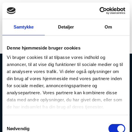
esas er fortsat ikke tilgængelig. Det
forventes at esas er utilgængeligt hele
onsdagen. Der udsendes ny status kl.
Samtykke
Detaljer
Om
10.00.
Denne hjemmeside bruger cookies
Vi bruger cookies til at tilpasse vores indhold og
annoncer, til at vise dig funktioner til sociale medier og til
at analysere vores trafik. Vi deler også oplysninger om
Uddannelses- og Forskningsstyrelsen
din brug af vores hjemmeside med vores partnere inden
for sociale medier, annonceringspartnere og
analysepartnere. Vores partnere kan kombinere disse
data med andre oplysninger, du har givet dem, eller som
de har indsamlet fra din brug af deres tjenester.
Tlf. 7231 7800
E-mail:
ufs@ufm.dk
S
Haraldsgade 53
Nødvendig
a
2100 København Ø