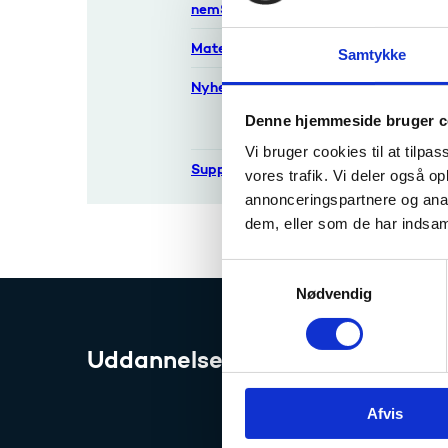
nemStudie
25
Materialer
Samtykke
Nyheder
Genber
Denne hjemmeside bruger c
esas info
NetCom
Vi bruger cookies til at tilpas
februa
Support
vores trafik. Vi deler også 
annonceringspartnere og anal
dem, eller som de har indsaml
S
Nødvendig
a
m
t
Uddannelses- og Forskningssty
y
k
Afvis
k
e