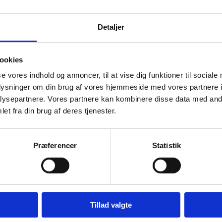
. februar 2026
Detaljer
egning af STÅ er ikke kørt siden den 24. februa
ookies
pany arbejder på sagen og der vil blive kørt g
se vores indhold og annoncer, til at vise dig funktioner til sociale
r.
oplysninger om din brug af vores hjemmeside med vores partnere i
ysepartnere. Vores partnere kan kombinere disse data med andr
et fra din brug af deres tjenester.
Præferencer
Statistik
relsen
Tillad valgte