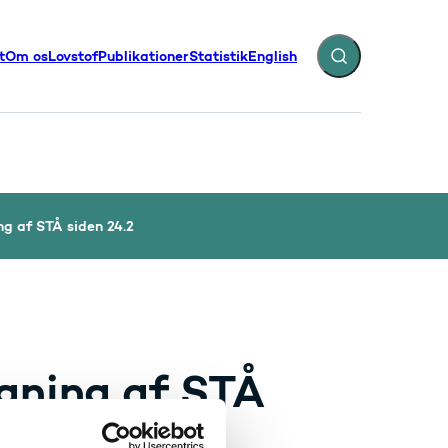
t
Om os
Lovstof
Publikationer
Statistik
English
Fold søgefelt ud
illinger - Flere links
ng af STÅ siden 24.2
egning af STÅ