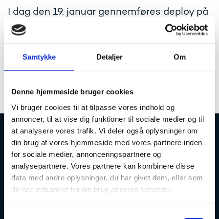
I dag den 19. januar gennemføres deploy på
Miljøet vil være klar til brug i morgen den 20. januar.
I kan følge med på oversigten på
Confluence
hvornår
Samtykke
Detaljer
Om
de forskellige miljøer opdateres.
Denne hjemmeside bruger cookies
Vi bruger cookies til at tilpasse vores indhold og
annoncer, til at vise dig funktioner til sociale medier og til
at analysere vores trafik. Vi deler også oplysninger om
din brug af vores hjemmeside med vores partnere inden
Uddannelses- og Forskningsstyrelsen
for sociale medier, annonceringspartnere og
analysepartnere. Vores partnere kan kombinere disse
data med andre oplysninger, du har givet dem, eller som
de har indsamlet fra din brug af deres tjenester.
Tlf. 7231 7800
S
E-mail:
ufs@ufm.dk