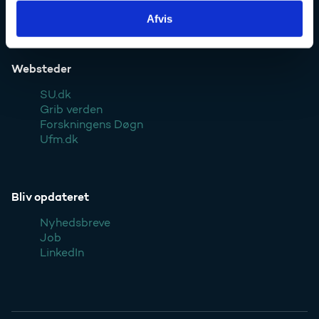
Styrelsen
Afvis
Websteder
SU.dk
Grib verden
Forskningens Døgn
Ufm.dk
Bliv opdateret
Nyhedsbreve
Job
LinkedIn