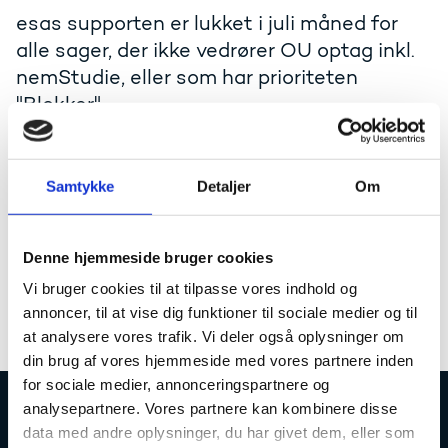
esas supporten er lukket i juli måned for
alle sager, der ikke vedrører OU optag inkl.
nemStudie, eller som har prioriteten
"Blokker".
Du vil stadig kunne oprette sager i
supporten, men du kan ikke regne med, at
Samtykke
Detaljer
Om
sagen vil blive påbegyndt og dermed
besvaret før i uge 32.
Denne hjemmeside bruger cookies
Vi bruger cookies til at tilpasse vores indhold og
God sommer!
annoncer, til at vise dig funktioner til sociale medier og til
at analysere vores trafik. Vi deler også oplysninger om
din brug af vores hjemmeside med vores partnere inden
for sociale medier, annonceringspartnere og
analysepartnere. Vores partnere kan kombinere disse
Uddannelses- og Forskningsstyrelsen
data med andre oplysninger, du har givet dem, eller som