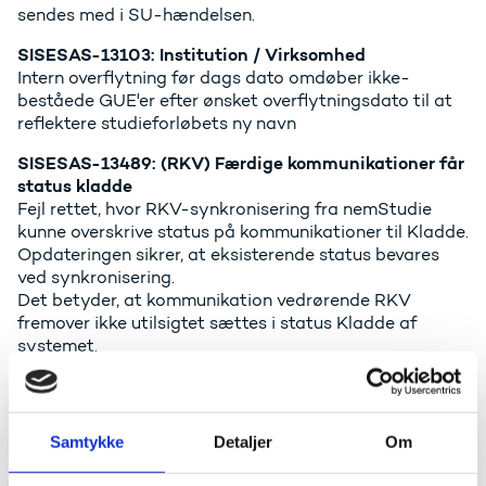
sendes med i SU-hændelsen.
SISESAS-13103: Institution / Virksomhed
Intern overflytning før dags dato omdøber ikke-
beståede GUE'er efter ønsket overflytningsdato til at
reflektere studieforløbets ny navn
SISESAS-13489: (RKV) Færdige kommunikationer får
status kladde
Fejl rettet, hvor RKV-synkronisering fra nemStudie
kunne overskrive status på kommunikationer til Kladde.
Opdateringen sikrer, at eksisterende status bevares
ved synkronisering.
Det betyder, at kommunikation vedrørende RKV
fremover ikke utilsigtet sættes i status Kladde af
systemet.
SISESAS-13652: NS Debitornumre er deaktiveret,
men bruges stadig
Oprettelse af nye Institutionsoplysninger blokeres ved
Samtykke
Detaljer
Om
eksisterende aktiv institutionsoplysning.