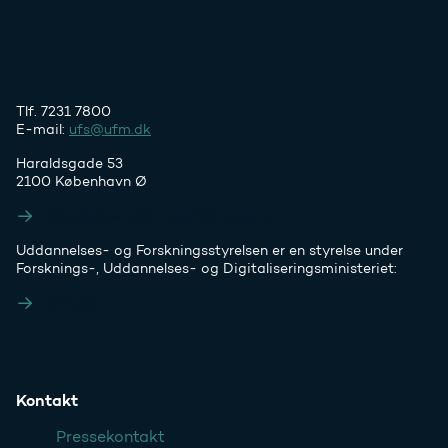
Tlf. 7231 7800
E-mail:
ufs@ufm.dk
Haraldsgade 53
2100 København Ø
Styrelsens EAN- og CVR-numre
Uddannelses- og Forskningsstyrelsen er en styrelse under
Forsknings-, Uddannelses- og Digitaliseringsministeriet:
Ufm.dk
Kontakt
Pressekontakt