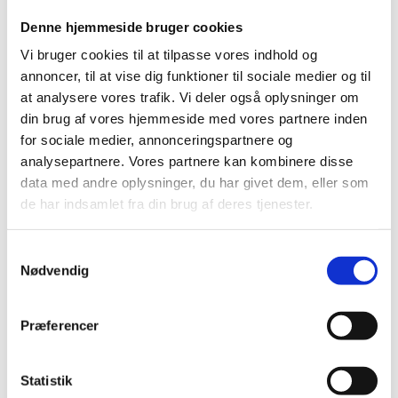
SISESAS-13659: Debitorer oprettes udenfor
nummerrækkefølge - kommer fra Personoplysninger i
Denne hjemmeside bruger cookies
esas
Vi bruger cookies til at tilpasse vores indhold og
En ny Proces til sletning af NS debitornumre på
annoncer, til at vise dig funktioner til sociale medier og til
Personentiteten kan fremover køres af en UFS bruger
at analysere vores trafik. Vi deler også oplysninger om
via avanceret søgning.
din brug af vores hjemmeside med vores partnere inden
SISESAS-13703: Afgangsmeldt studieforløb bliver
for sociale medier, annonceringspartnere og
ikke inaktivt
analysepartnere. Vores partnere kan kombinere disse
Når et ÅU studieforløb afgangsføres, vil alle aktive
data med andre oplysninger, du har givet dem, eller som
ikke bedømte GUE'er blive sat til status "Ikke
de har indsamlet fra din brug af deres tjenester.
gennemført" og studieforløbet vil blive afgangsført.
.
SISESAS-13707: Gebyrlinjer følger ikke med over i
S
faktureringsgrundlag
Nødvendig
a
Når en GUE oprettes på en PUE med to gebyrtyper af
m
kategori Øvrig, oprettes der nu to
t
faktureringsgrundlagslinjer - én for hver gebyrtype.
Præferencer
y
SISESAS-13726: Fakturering fejler
k
Når processen for oprettelse af
k
Statistik
faktureringsgrundlagslinjer finder en fejl på en enkelt