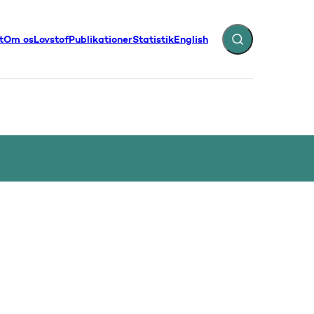
t
Om os
Lovstof
Publikationer
Statistik
English
Fold søgefelt ud
illinger - Flere links