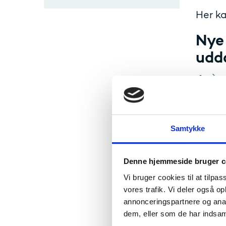
Her ka
Nye
udd
Høje
vid
Samtykke
Denne hjemmeside bruger c
Kval
Vi bruger cookies til at tilpas
vores trafik. Vi deler også 
str
annonceringspartnere og anal
udd
dem, eller som de har indsaml