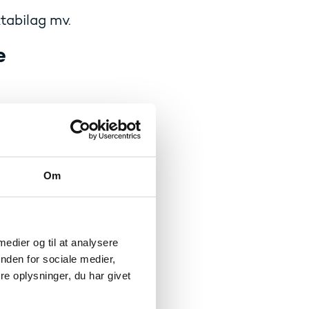
tabilag mv.
e
ng i de
Om
r forslag om en
 medier og til at analysere
nden for sociale medier,
e
e oplysninger, du har givet