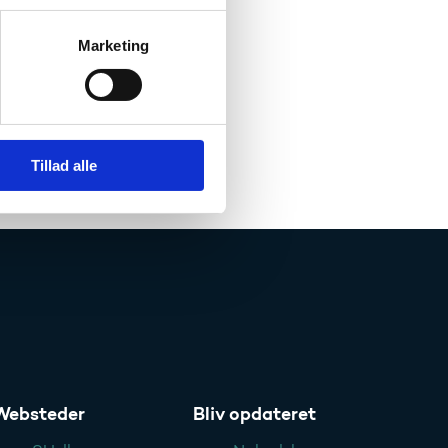
Marketing
valgets samlede
nde uddannelser
Tillad alle
Websteder
Bliv opdateret