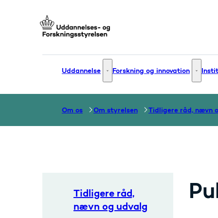
Gå til forsiden
Uddannelse
Forskning og innovation
Insti
Uddannelse - Flere links
Forsknin
Om os
Om styrelsen
Pu
Tidligere råd,
nævn og udvalg