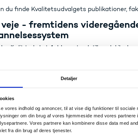
n du finde Kvalitetsudvalgets publikationer, fak
 veje - fremtidens videregåend
annelsessystem
Læs Kvalitetsudvalgets 1. delrapport og de tilhørende bilag her
 mål - fremragende undervisni
eregående uddannelser
Detaljer
Læs Kvalitetsudvalgets 2. delrapport og de tilhørende bilag her
ookies
itetsudvalgets refleksioner ove
se vores indhold og annoncer, til at vise dig funktioner til sociale
oplysninger om din brug af vores hjemmeside med vores partnere i
ukturreform af det videregåend
ysepartnere. Vores partnere kan kombinere disse data med andr
annelsessystem
et fra din brug af deres tjenester.