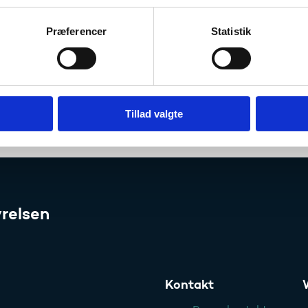
Læs om Kvalitetsudvalgets reflektioner
Præferencer
Statistik
veje og høje mål - Kvalitetsud
lag til reform af de videregåe
Læs de samlede anbefalinger, analyser og bilag her
Tillad valgte
relsen
Kontakt