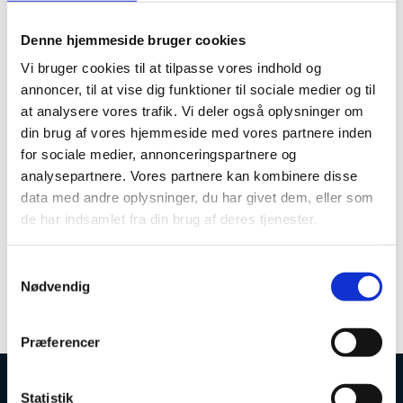
Desuden er kuben
SU-befordring
opdateret med data
til primo september 2020, og fremover bliver
Denne hjemmeside bruger cookies
denne kube opdateret 4 gange årligt.
Vi bruger cookies til at tilpasse vores indhold og
Offentlig adgang til datavarehuset via
annoncer, til at vise dig funktioner til sociale medier og til
datavarehus.ufm.dk
at analysere vores trafik. Vi deler også oplysninger om
Uddannelses- og Forskningsministeriet giver nu
din brug af vores hjemmeside med vores partnere inden
offentlig adgang til dele af ministeriets datavarehus
for sociale medier, annonceringspartnere og
via hjemmesiden datavarehus.ufm.dk. Hjemmesiden
analysepartnere. Vores partnere kan kombinere disse
indeholder grafiske præsentationer (Power BI) af data
om videregående uddannelser og de studerende før,
data med andre oplysninger, du har givet dem, eller som
under og efter endt uddannelse.
de har indsamlet fra din brug af deres tjenester.
Se datavarehus.ufm.dk
S
Nødvendig
a
m
t
Præferencer
y
k
k
Statistik