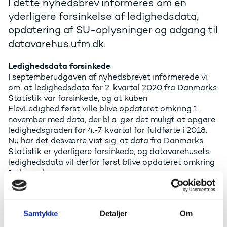
I dette nyhedsbrev informeres om en
yderligere forsinkelse af ledighedsdata,
opdatering af SU-oplysninger og adgang til
datavarehus.ufm.dk.
Ledighedsdata forsinkede
I septemberudgaven af nyhedsbrevet informerede vi
om, at ledighedsdata for 2. kvartal 2020 fra Danmarks
Statistik var forsinkede, og at kuben
ElevLedighed først ville blive opdateret omkring 1.
november med data, der bl.a. gør det muligt at opgøre
ledighedsgraden for 4.-7. kvartal for fuldførte i 2018.
Nu har det desværre vist sig, at data fra Danmarks
Statistik er yderligere forsinkede, og datavarehusets
ledighedsdata vil derfor først blive opdateret omkring
1. december.
SU
Kuben
SU-tildeling
er blevet tilføjet nye nøgletal for
antal personer og årsværk med henholdsvis
Samtykke
Detaljer
Om
forsørgerlån, slutlån og forsørgertillæg samt slutlån.