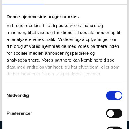
opmærksom på at opdatere tidligere udarbejdede
tabeller. Definitionen af engelsksprogede og
Denne hjemmeside bruger cookies
internationale studerende fremgår af fanebladet "Om
data".
Vi bruger cookies til at tilpasse vores indhold og
annoncer, til at vise dig funktioner til sociale medier og til
De nævnte ændringer vil blive indarbejdet i andre
at analysere vores trafik. Vi deler også oplysninger om
relevante kuber i forbindelsen med de almindelige
opdateringer.
din brug af vores hjemmeside med vores partnere inden
for sociale medier, annonceringspartnere og
Workshop
analysepartnere. Vores partnere kan kombinere disse
Tirsdag d. 14. september kl. 13-14 afholdes en online
data med andre oplysninger, du har givet dem, eller som
workshop om tid til første job (kuben
ElevFørsteJob
),
de har indsamlet fra din brug af deres tjenester.
der belyser, hvor lang tid der går, fra de studerende er
fuldført, og til de har deres første fuldtidsjob.
S
Tilmeldingen kan ske til
dvh@ufm.dk
senest torsdag d.
Nødvendig
a
9. september.
m
t
Præferencer
y
k