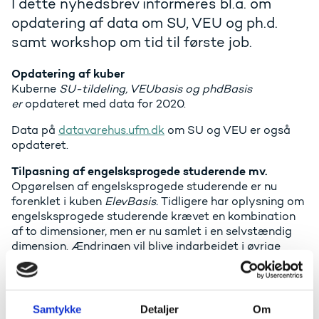
I dette nyhedsbrev informeres bl.a. om
opdatering af data om SU, VEU og ph.d.
samt workshop om tid til første job.
Opdatering af kuber
Kuberne
SU-tildeling, VEUbasis og phdBasis
er
opdateret med data for 2020.
Data på
datavarehus.ufm.dk
om SU og VEU er også
opdateret.
Tilpasning af engelsksprogede studerende mv.
Opgørelsen af engelsksprogede studerende er nu
forenklet i kuben
ElevBasis.
Tidligere har oplysning om
engelsksprogede studerende krævet en kombination
af to dimensioner, men er nu samlet i en selvstændig
dimension. Ændringen vil blive indarbejdet i øvrige
relevante kuber i forbindelsen med de almindelige
opdateringer.
Der findes fortsat information om internationale
Samtykke
Detaljer
Om
studerende, men attribut-navnet er ændret, så vær