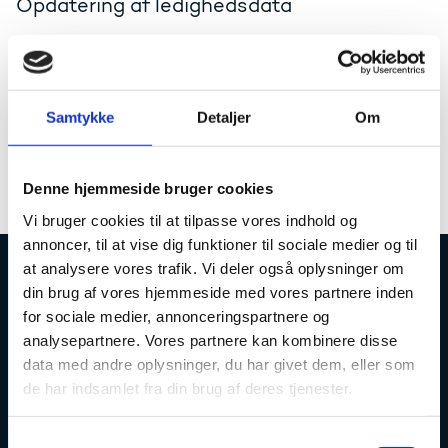
Opdatering af ledighedsdata
Kuben
ElevLedighed
er opdateret med ledighedsdata
fra 4. kvartal 2021. Dermed kan der i kuben vises
ledighed i 5. kvartal for fuldførte i 2020 og 1. kvartal
for fuldførte i 2021.
Samtykke
Detaljer
Om
Alle rapporterne på
datavarehus.ufm.dk
baseret på
elevtal fra Danmarks Statistik bliver opdateret med
Denne hjemmeside bruger cookies
2021-data i denne uge.
Vi bruger cookies til at tilpasse vores indhold og
annoncer, til at vise dig funktioner til sociale medier og til
at analysere vores trafik. Vi deler også oplysninger om
din brug af vores hjemmeside med vores partnere inden
Uddannelses- og Forskningsstyrelsen
for sociale medier, annonceringspartnere og
analysepartnere. Vores partnere kan kombinere disse
data med andre oplysninger, du har givet dem, eller som
de har indsamlet fra din brug af deres tjenester.
Tlf. 7231 7800
S
E-mail:
ufs@ufm.dk